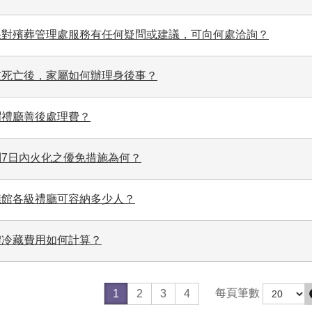
果對殯葬管理處服務有任何疑問或建議，可向何處洽詢？
友死亡後，家屬如何辦理身後事？
謂禮廳善後處理費？
問7日內火化之優免措施為何？
儀館各級禮廳可容納多少人？
體冷藏費用如何計算？
每頁筆數
1
2
3
4