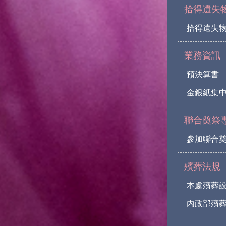
拾得遺失
拾得遺失
業務資訊
預決算書
金銀紙集
聯合奠祭
參加聯合
殯葬法規
本處殯葬
內政部殯葬