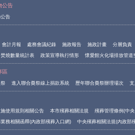
物公告
物公告
會計月報
處務會議紀錄
施政報告
施政計畫
分層負責
中焚燒數量統計表
政策宣導執行情形
懷愛館火化場排放管道
專區
奠祭
進入聯合奠祭線上捐款系統
歷年聯合奠祭辦理場次
支
設施使用規則相關公告
本市殯葬相關法規
殯葬管理條例(中央
業務相關函釋(內政部殯葬入口網)
中央殯葬相關法規(內政部