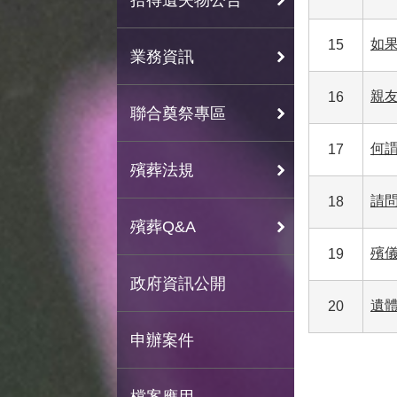
如
15
業務資訊
親
16
聯合奠祭專區
何
17
殯葬法規
請
18
殯葬Q&A
殯
19
政府資訊公開
遺
20
申辦案件
檔案應用