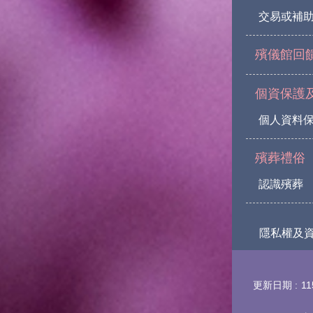
交易或補助
殯儀館回
個資保護
個人資料
殯葬禮俗
認識殯葬
隱私權及
更新日期
11