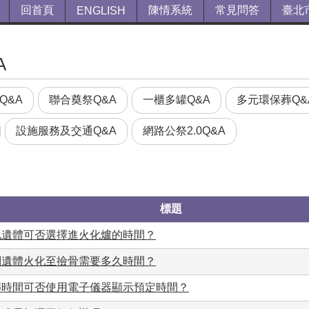
回首頁
陳情系統
常見問答
臺北
ENGLISH
A
Q&A
聯合奠祭Q&A
一櫃多罐Q&A
多元環保葬Q&
設施服務及交通Q&A
網路公祭2.0Q&A
標題
化遺體可否選擇進火化爐的時間？
問遺體火化至撿骨需要多久時間？
葬時間可否使用電子儀器顯示預定時間？