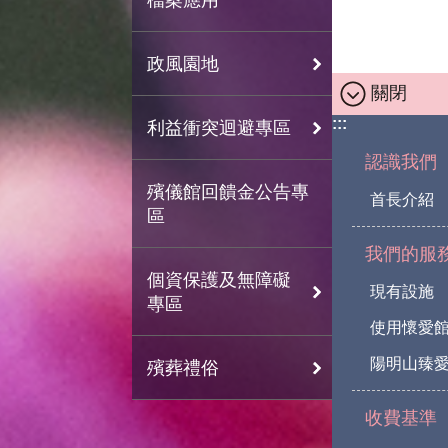
政風園地
關閉
:::
利益衝突迴避專區
認識我們
殯儀館回饋金公告專
首長介紹
區
我們的服
個資保護及無障礙
現有設施
專區
使用懷愛
陽明山臻愛
殯葬禮俗
收費基準