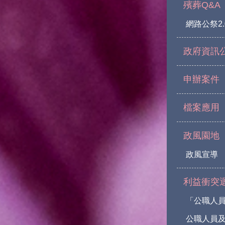
殯葬Q&A
網路公祭2.
政府資訊
申辦案件
檔案應用
政風園地
政風宣導
利益衝突
「公職人
公職人員