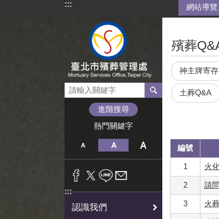
:::
網站導覽
跳到主要內容區塊
:::
殯葬Q&
神主牌寄存
土葬Q&A
進階搜尋
熱門關鍵字
編號
1
火
2
請
:::
3
火
認識我們