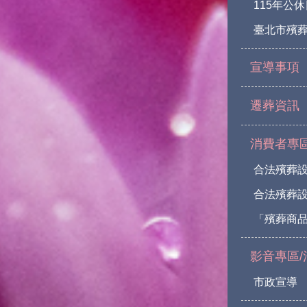
115年公
臺北市殯
宣導事項
遷葬資訊
消費者專
合法殯葬
合法殯葬
「殯葬商
影音專區/
市政宣導