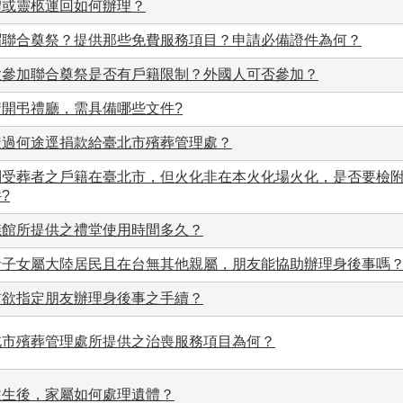
體或靈柩運回如何辦理？
謂聯合奠祭？提供那些免費服務項目？申請必備證件為何？
欲參加聯合奠祭是否有戶籍限制？外國人可否參加？
請開弔禮廳，需具備哪些文件?
透過何途逕捐款給臺北市殯葬管理處？
問受葬者之戶籍在臺北市，但火化非在本火化場火化，是否要檢
?
儀館所提供之禮堂使用時間多久？
者子女屬大陸居民且在台無其他親屬，朋友能協助辦理身後事嗎
前欲指定朋友辦理身後事之手續？
北市殯葬管理處所提供之治喪服務項目為何？
往生後，家屬如何處理遺體？