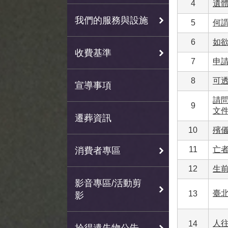
4
遺
我們的服務與設施
5
何
6
如
收費基準
7
申
8
可
宣導事項
請
9
文件
遷葬資訊
10
殯
11
亡
消費者專區
12
生
影音專區/活動剪
臺
13
影
人
14
拾得遺失物公告