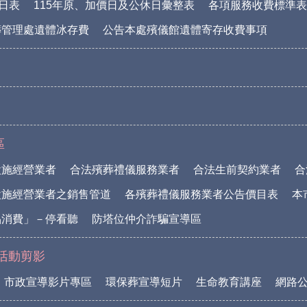
休日表
115年原、加價日及公休日彙整表
各項服務收費標準表(1
葬管理處遺體冰存費
公告本處殯儀館遺體寄存收費事項
區
設施經營業者
合法殯葬禮儀服務業者
合法生前契約業者
合
設施經營業者之銷售管道
各殯葬禮儀服務業者公告價目表
本
品消費」－停看聽
防塔位仲介詐騙宣導區
活動剪影
市政宣導影片專區
環保葬宣導短片
生命教育講座
網路