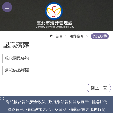
跳到主要內容區塊
:::
首頁
殯葬禮俗
認識殯葬
認識殯葬
現代國民喪禮
祭祀供品釋疑
回上一頁
:::
隱私權及資訊安全政策
政府網站資料開放宣告
聯絡我們
聯絡資訊
殯葬設施之地址及電話
殯葬設施之服務時間