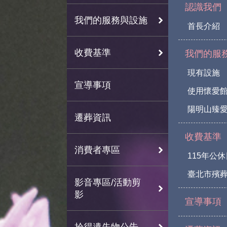
認識我們
我們的服務與設施
首長介紹
收費基準
我們的服
現有設施
宣導事項
使用懷愛
陽明山臻愛
遷葬資訊
收費基準
消費者專區
115年公
臺北市殯
影音專區/活動剪
影
宣導事項
拾得遺失物公告