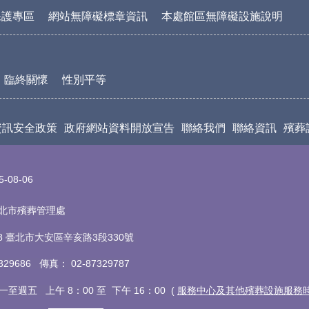
保護專區
網站無障礙標章資訊
本處館區無障礙設施說明
臨終關懷
性別平等
資訊安全政策
政府網站資料開放宣告
聯絡我們
聯絡資訊
殯葬
5-08-06
t 臺北市殯葬管理處
18 臺北市大安區辛亥路3段330號
7329686 傳真
：
02-87329787
至週五 上午 8：00 至 下午 16：00 (
服務中心及其他殯葬設施服務