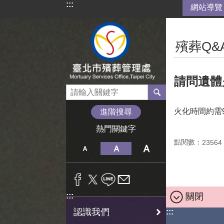
:::
網站導覽
跳到主要內容區塊
:::
殯葬Q&
請問遺體
火化時間約需
進階搜尋
熱門關鍵字
點閱數：
23564
關閉
:::
認識我們
:::