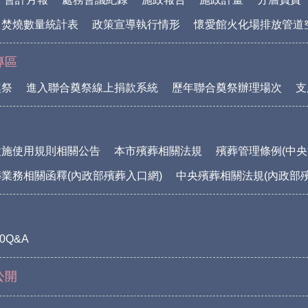
中焚燒數量統計表
政策宣導執行情形
懷愛館火化場排放管道
專區
奠祭
進入聯合奠祭線上捐款系統
歷年聯合奠祭辦理場次
支
設施使用規則相關公告
本市殯葬相關法規
殯葬管理條例(中央
業務相關函釋(內政部殯葬入口網)
中央殯葬相關法規(內政部
0Q&A
公開