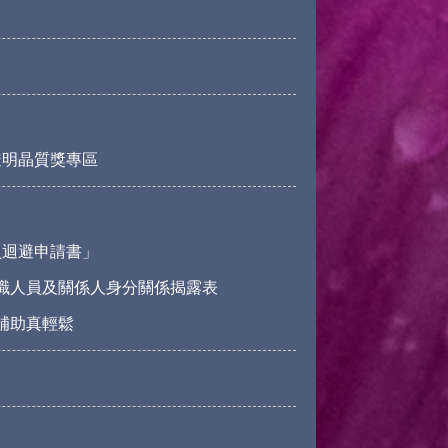
透明晶質獎專區
員迴避申請書」
職人員及關係人身分關係揭露表
請補助真輕鬆