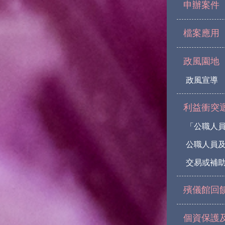
申辦案件
檔案應用
政風園地
政風宣導
利益衝突
「公職人
公職人員
交易或補助
殯儀館回
個資保護