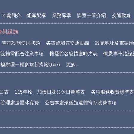
本處簡介
組織架構
業務職掌
課室主管介紹
交通動線
務與設施
查詢設施使用狀態
各設施場館交通動線
設施地址及電話(含
館設施需配合注意事項
懷愛館各級禮廳時序表
懷恩專車路線
樓辦理一櫃多罐新措施Q＆A
更多...
休日表
115年原、加價日及公休日彙整表
各項服務收費標準表(1
葬管理處遺體冰存費
公告本處殯儀館遺體寄存收費事項