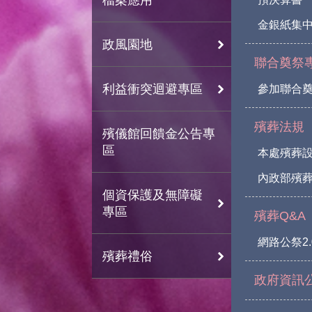
金銀紙集
政風園地
聯合奠祭
利益衝突迴避專區
參加聯合
殯葬法規
殯儀館回饋金公告專
區
本處殯葬
內政部殯葬
個資保護及無障礙
專區
殯葬Q&A
網路公祭2.
殯葬禮俗
政府資訊