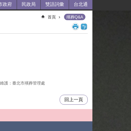
市政府
民政局
雙語詞彙
台北通
首頁
殯葬Q&A
維護：臺北市殯葬管理處
回上一頁