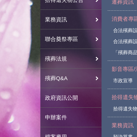
遷葬資訊
消費者專
業務資訊
合法殯葬
聯合奠祭專區
合法殯葬
「殯葬商
殯葬法規
影音專區/
殯葬Q&A
市政宣導
拾得遺失
政府資訊公開
拾得遺失
申辦案件
業務資訊
檔案應用
預決算書