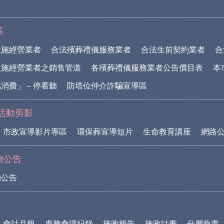
區
設施經營業者
合法殯葬禮儀服務業者
合法生前契約業者
合
設施經營業者之銷售管道
各殯葬禮儀服務業者公告價目表
本
品消費」－停看聽
防塔位仲介詐騙宣導區
活動剪影
市政宣導影片專區
環保葬宣導短片
生命教育講座
網路
物公告
物公告
會計月報
處務會議紀錄
施政報告
施政計畫
分層負責