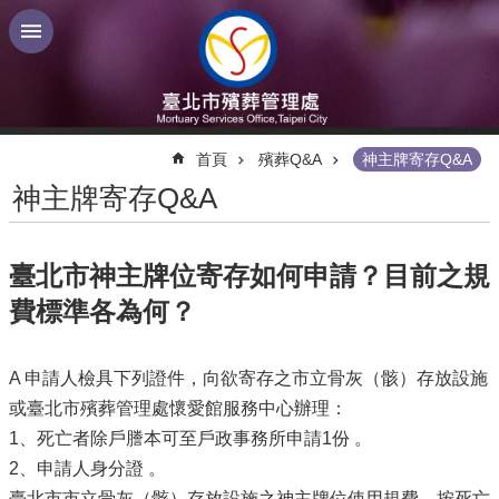
跳到主要內容區塊
:::
首頁
殯葬Q&A
神主牌寄存Q&A
神主牌寄存Q&A
臺北市神主牌位寄存如何申請？目前之規
費標準各為何？
A 申請人檢具下列證件，向欲寄存之市立骨灰（骸）存放設施
或臺北市殯葬管理處懷愛館服務中心辦理：
1、死亡者除戶謄本可至戶政事務所申請1份 。
2、申請人身分證 。
臺北市市立骨灰（骸）存放設施之神主牌位使用規費，按死亡