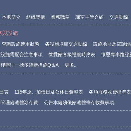
本處簡介
組織架構
業務職掌
課室主管介紹
交通動線
務與設施
查詢設施使用狀態
各設施場館交通動線
設施地址及電話(含
館設施需配合注意事項
懷愛館各級禮廳時序表
懷恩專車路線
樓辦理一櫃多罐新措施Q＆A
更多...
休日表
115年原、加價日及公休日彙整表
各項服務收費標準表(1
葬管理處遺體冰存費
公告本處殯儀館遺體寄存收費事項