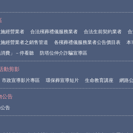
區
設施經營業者
合法殯葬禮儀服務業者
合法生前契約業者
合
設施經營業者之銷售管道
各殯葬禮儀服務業者公告價目表
本
品消費」－停看聽
防塔位仲介詐騙宣導區
活動剪影
市政宣導影片專區
環保葬宣導短片
生命教育講座
網路
物公告
物公告