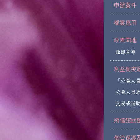
申辦案件
檔案應用
政風園地
政風宣導
利益衝突
「公職人
公職人員
交易或補助
殯儀館回
個資保護