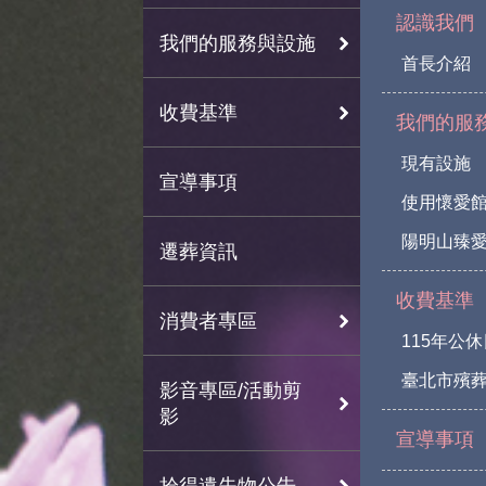
認識我們
我們的服務與設施
首長介紹
收費基準
我們的服
現有設施
宣導事項
使用懷愛
陽明山臻愛
遷葬資訊
收費基準
消費者專區
115年公
臺北市殯
影音專區/活動剪
影
宣導事項
拾得遺失物公告