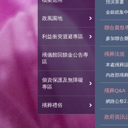
預決算書
金銀紙集
政風園地
聯合奠祭
利益衝突迴避專區
參加聯合
殯葬法規
殯儀館回饋金公告專
區
本處殯葬
內政部殯葬
個資保護及無障礙
專區
殯葬Q&A
網路公祭2.
殯葬禮俗
政府資訊