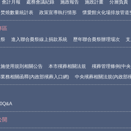
會計月報
處務會議紀錄
施政報告
施政計畫
分層負責
中焚燒數量統計表
政策宣導執行情形
懷愛館火化場排放管道
專區
奠祭
進入聯合奠祭線上捐款系統
歷年聯合奠祭辦理場次
支
設施使用規則相關公告
本市殯葬相關法規
殯葬管理條例(中央
業務相關函釋(內政部殯葬入口網)
中央殯葬相關法規(內政部
0Q&A
公開