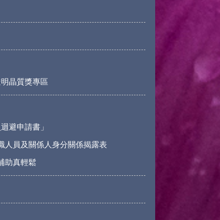
透明晶質獎專區
員迴避申請書」
職人員及關係人身分關係揭露表
請補助真輕鬆