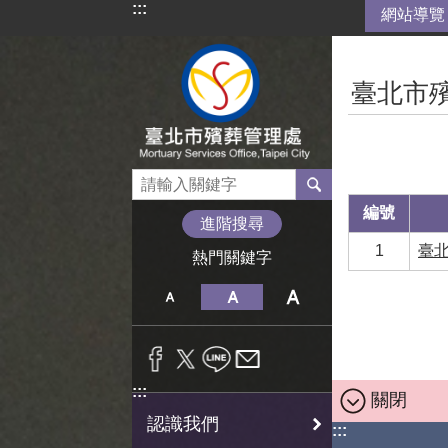
:::
網站導覽
跳到主要內容區塊
:::
臺北市
編號
進階搜尋
1
臺
熱門關鍵字
:::
關閉
認識我們
:::