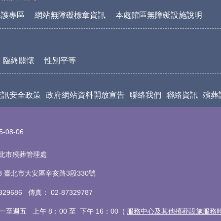
保護專區
網站無障礙標章資訊
本處館區無障礙設施說明
臨終關懷
性別平等
資訊安全政策
政府網站資料開放宣告
聯絡我們
聯絡資訊
殯葬
5-08-06
t 臺北市殯葬管理處
18 臺北市大安區辛亥路3段330號
7329686 傳真
：
02-87329787
至週五 上午 8：00 至 下午 16：00 (
服務中心及其他殯葬設施服務