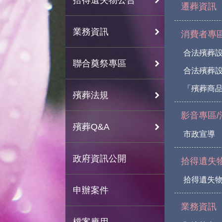
遷葬資訊
業務資訊
消費者專
合法殯葬
聯合奠祭專區
合法殯葬
「殯葬商
殯葬法規
影音專區/
殯葬Q&A
市政宣導
政府資訊公開
拾得遺失
拾得遺失
申辦案件
業務資訊
檔案應用