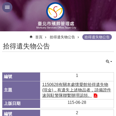
跳到主要內容區塊
:::
首頁
拾得遺失物公告
拾得遺失物公告
拾得遺失物公告
1
1150628有關本處懷愛館拾得遺失物
(現金)，有遺失上述物品者，請備證件
速與駐警隊聯繫辦理認領。
115-06-28
2