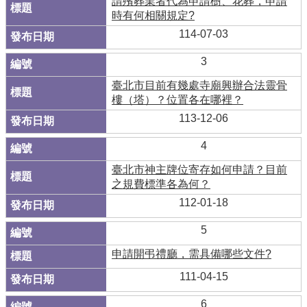
請殯葬業者代為申請樹、花葬，申請
時有何相關規定?
114-07-03
3
臺北市目前有幾處寺廟興辦合法靈骨
樓（塔）？位置各在哪裡？
113-12-06
4
臺北市神主牌位寄存如何申請？目前
之規費標準各為何？
112-01-18
5
申請開弔禮廳，需具備哪些文件?
111-04-15
6