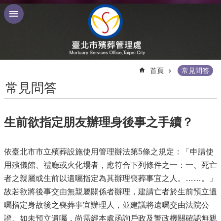
跳到主要內容區塊
:::
首頁
常見問答
常見問答
生前欲指定朋友辦理身後事之手續？
依臺北市市立殯葬設施使用管理辦法第5條之規定：「申請使
用殯儀館、禮廳或火化場者，應符合下列條件之一：一、死亡
者之親屬或生前以遺囑指定為其辦理喪葬事宜之人。……。」
故若欲將後事交由無親屬關係者辦理，建請亡者於生前預立遺
囑指定身故後之喪葬事宜辦理人，並建議將遺囑交由法院公
證。如未預立遺囑，尚需經本處函詢戶政及警政機關確認無親