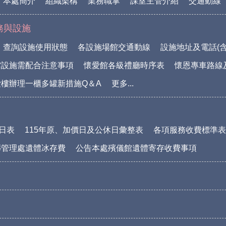
本處簡介
組織架構
業務職掌
課室主管介紹
交通動線
務與設施
查詢設施使用狀態
各設施場館交通動線
設施地址及電話(含
館設施需配合注意事項
懷愛館各級禮廳時序表
懷恩專車路線
樓辦理一櫃多罐新措施Q＆A
更多...
休日表
115年原、加價日及公休日彙整表
各項服務收費標準表(1
葬管理處遺體冰存費
公告本處殯儀館遺體寄存收費事項