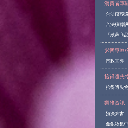
消費者專
合法殯葬
合法殯葬
「殯葬商
影音專區/
市政宣導
拾得遺失
拾得遺失
業務資訊
預決算書
金銀紙集