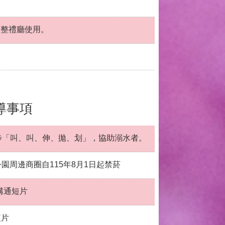
調整禮廳使用。
導事項
 步「叫、叫、伸、拋、划」，協助溺水者。
園周邊商圈自115年8月1日起禁菸
溝通短片
短片