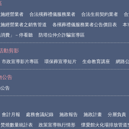
區
設施經營業者
合法殯葬禮儀服務業者
合法生前契約業者
合
設施經營業者之銷售管道
各殯葬禮儀服務業者公告價目表
本
品消費」－停看聽
防塔位仲介詐騙宣導區
活動剪影
市政宣導影片專區
環保葬宣導短片
生命教育講座
網路
物公告
物公告
會計月報
處務會議紀錄
施政報告
施政計畫
分層負責
中焚燒數量統計表
政策宣導執行情形
懷愛館火化場排放管道