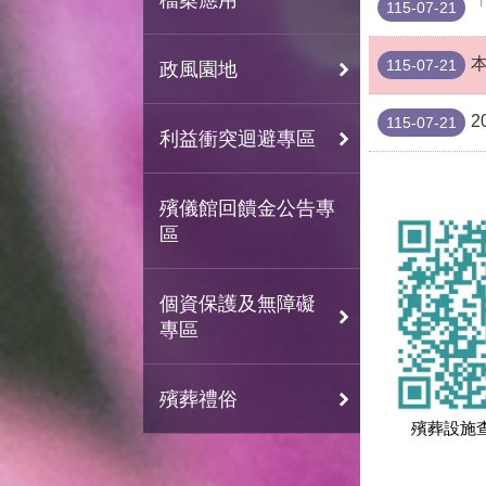
115-07-21
115-07-21
政風園地
115-07-21
利益衝突迴避專區
殯儀館回饋金公告專
區
個資保護及無障礙
專區
殯葬禮俗
殯葬設施