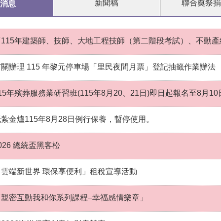
新聞稿
聯合奠祭捐
消息
「115年建築師、技師、大地工程技師（第二階段考試）、不動
有關辦理 115 年黎元停車場「里民夜間月票」登記抽籤作業辦法
15年殯葬服務業研習班(115年8月20、21日)即日起報名至8月1
紙紮金爐115年8月28日例行保養，暫停使用。
026 總統盃黑客松
「雲端新世界 環保享便利」租稅宣導活動
「親密互動我和你系列課程–幸福感情樂章」