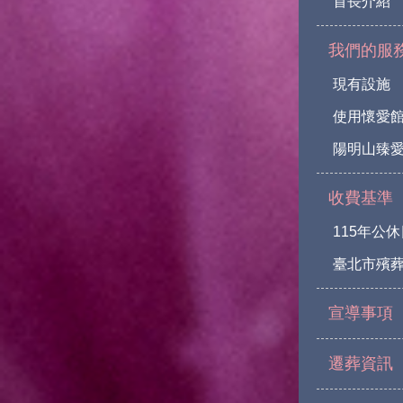
首長介紹
我們的服
現有設施
使用懷愛
陽明山臻愛
收費基準
115年公
臺北市殯
宣導事項
遷葬資訊