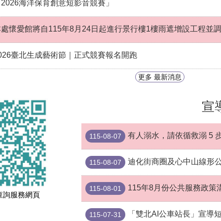
「2026海洋保育創意短影音競賽」
本處懷愛館將自115年8月24日起進行景行樓1樓雨遮增設工程並
2026臺北生成藝術節｜正式競賽報名開跑
更多 最新消息
宣
有人溺水，請依循救溺 5
115-08-07
迪化街商圈及心中山線形公
115-08-07
115年8月份公共服務政策
115-08-01
查詢服務網頁
「雙北AI公車站長」宣導
115-07-31