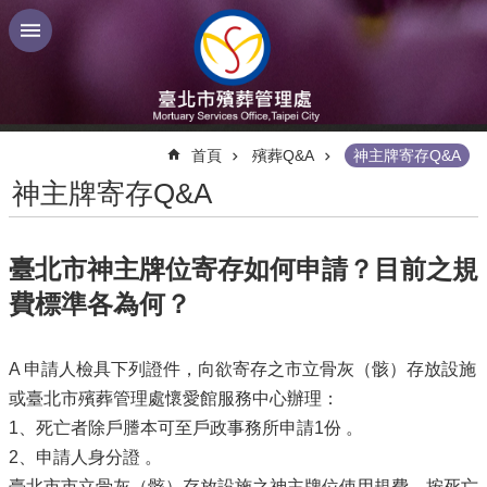
跳到主要內容區塊
:::
首頁
殯葬Q&A
神主牌寄存Q&A
神主牌寄存Q&A
臺北市神主牌位寄存如何申請？目前之規
費標準各為何？
A 申請人檢具下列證件，向欲寄存之市立骨灰（骸）存放設施
或臺北市殯葬管理處懷愛館服務中心辦理：
1、死亡者除戶謄本可至戶政事務所申請1份 。
2、申請人身分證 。
臺北市市立骨灰（骸）存放設施之神主牌位使用規費，按死亡