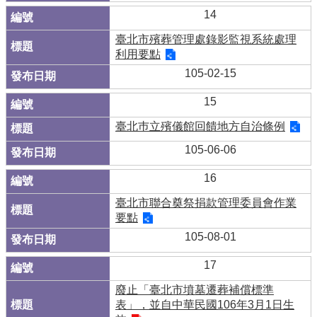
14
臺北市殯葬管理處錄影監視系統處理
利用要點
105-02-15
15
臺北巿立殯儀館回饋地方自治條例
105-06-06
16
臺北市聯合奠祭捐款管理委員會作業
要點
105-08-01
17
廢止「臺北市墳墓遷葬補償標準
表」，並自中華民國106年3月1日生