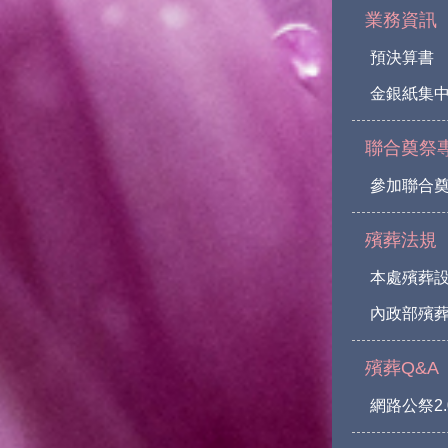
業務資訊
預決算書
金銀紙集
聯合奠祭
參加聯合
殯葬法規
本處殯葬
內政部殯葬
殯葬Q&A
網路公祭2.