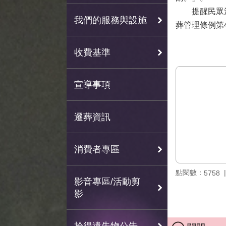
提醒民眾注意
我們的服務與設施
葬管理條例第
收費基準
宣導事項
遷葬資訊
消費者專區
點閱數：
5758
影音專區/活動剪
影
拾得遺失物公告