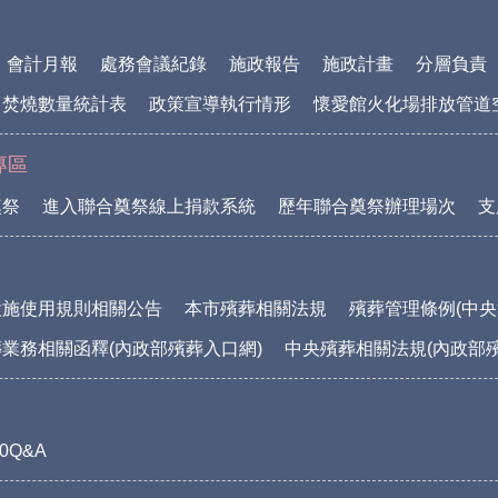
會計月報
處務會議紀錄
施政報告
施政計畫
分層負責
中焚燒數量統計表
政策宣導執行情形
懷愛館火化場排放管道
專區
奠祭
進入聯合奠祭線上捐款系統
歷年聯合奠祭辦理場次
支
設施使用規則相關公告
本市殯葬相關法規
殯葬管理條例(中央
業務相關函釋(內政部殯葬入口網)
中央殯葬相關法規(內政部
0Q&A