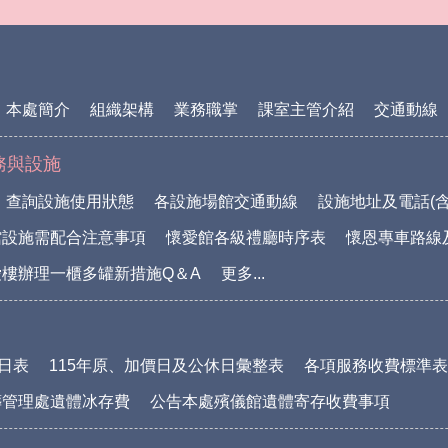
本處簡介
組織架構
業務職掌
課室主管介紹
交通動線
務與設施
查詢設施使用狀態
各設施場館交通動線
設施地址及電話(含
館設施需配合注意事項
懷愛館各級禮廳時序表
懷恩專車路線
樓辦理一櫃多罐新措施Q＆A
更多...
休日表
115年原、加價日及公休日彙整表
各項服務收費標準表(1
葬管理處遺體冰存費
公告本處殯儀館遺體寄存收費事項