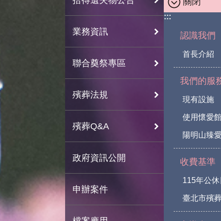
關閉
:::
業務資訊
認識我們
首長介紹
聯合奠祭專區
我們的服
殯葬法規
現有設施
使用懷愛
殯葬Q&A
陽明山臻愛
政府資訊公開
收費基準
115年公
申辦案件
臺北市殯
檔案應用