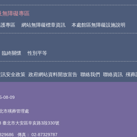
及無障礙專區
保護專區
網站無障礙標章資訊
本處館區無障礙設施說明
臨終關懷
性別平等
資訊安全政策
政府網站資料開放宣告
聯絡我們
聯絡資訊
殯葬
5-08-09
t 臺北市殯葬管理處
18 臺北市大安區辛亥路3段330號
7329686 傳真
：
02-87329787