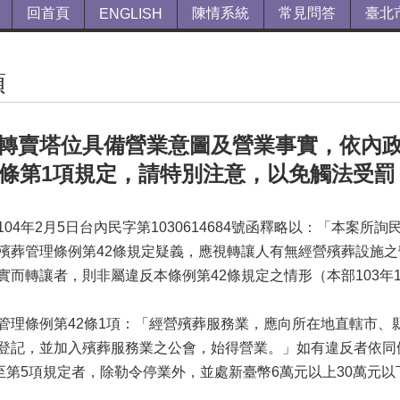
回首頁
陳情系統
常見問答
臺北
ENGLISH
項
轉賣塔位具備營業意圖及營業事實，依內
2條第1項規定，請特別注意，以免觸法受罰 
4年2月5日台內民字第1030614684號函釋略以：「本案所詢
殯葬管理條例第42條規定疑義，應視轉讓人有無經營殯葬設施
而轉讓者，則非屬違反本條例第42條規定之情形（本部103年11月
條例第42條1項：「經營殯葬服務業，應向所在地直轄市、
登記，並加入殯葬服務業之公會，始得營業。」如有違反者依同
項至第5項規定者，除勒令停業外，並處新臺幣6萬元以上30萬元