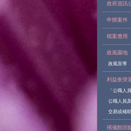
政府資訊
申辦案件
檔案應用
政風園地
政風宣導
利益衝突
「公職人
公職人員
交易或補助
殯儀館回