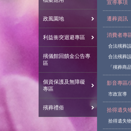
宣導事項
政風園地
遷葬資訊
消費者專
利益衝突迴避專區
合法殯葬
殯儀館回饋金公告專
合法殯葬
區
「殯葬商
個資保護及無障礙
影音專區/
專區
市政宣導
殯葬禮俗
拾得遺失
拾得遺失