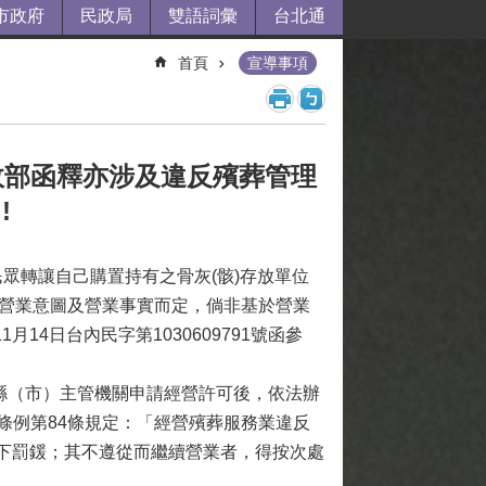
市政府
民政局
雙語詞彙
台北通
首頁
宣導事項
政部函釋亦涉及違反殯葬管理
!
民眾轉讓自己購置持有之骨灰(骸)存放單位
之營業意圖及營業事實而定，倘非基於營業
14日台內民字第1030609791號函參
縣（市）主管機關申請經營許可後，依法辦
條例第84條規定：「經營殯葬服務業違反
以下罰鍰；其不遵從而繼續營業者，得按次處