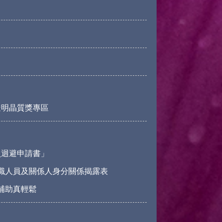
透明晶質獎專區
員迴避申請書」
職人員及關係人身分關係揭露表
請補助真輕鬆