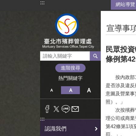
:::
網站導覽
跳到主要內容區塊
:::
宣導事
民眾投資
條例第4
進階搜尋
按內政部10
熱門關鍵字
是否涉及違反
意圖及營業事實
照）。」
次按殯葬管理
理公司或商業
:::
第42條第1
認識我們
罰。」。