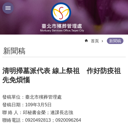
跳到主要內容區塊
:::
首頁
新聞稿
新聞稿
清明掃墓派代表 線上祭祖 作好防疫祖
先免煩惱
發稿單位：臺北市殯葬管理處
發稿日期：109年3月5日
聯 絡 人：邱秘書金榮；連課長志強
聯絡電話：0920492813；0920096264