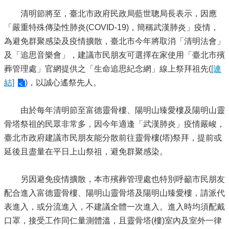
清明節將至，臺北市政府民政局藍世聰局長表示，因應
「嚴重特殊傳染性肺炎(COVID-19)，簡稱武漢肺炎」疫情，
為避免群聚感染及疫情擴散，臺北市今年將取消「清明法會」
及「追思音樂會」，建議市民朋友可選擇在家使用「臺北市殯
葬管理處」官網提供之「生命追思紀念網」線上祭拜祖先(
[連
結]
)，以誠心遙祭先人。
由於每年清明節至富德靈骨樓、陽明山臻愛樓及陽明山靈
骨塔祭祖的民眾非常多，因今年適逢「武漢肺炎」疫情嚴峻，
臺北市政府建議市民朋友能分散前往靈骨樓(塔)祭拜，提前或
延後且盡量在平日上山祭祖，避免群聚感染。
另因避免疫情擴散，本市殯葬管理處也特別呼籲市民朋友
配合進入富德靈骨樓、陽明山靈骨塔及陽明山臻愛樓，請派代
表進入，或分流進入，不建議全體一次進入。進入時均須配戴
口罩，接受工作同仁量測體溫，且靈骨塔(樓)室內及室外一律