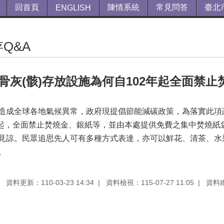
回首頁
陳情系統
常見問答
臺北
ENGLISH
Q&A
骨灰(骸)存放設施為何自102年起全面禁止
造成全球各地氣候異常，政府現提倡節能減碳政策，為落實此項
1日起，全面禁止焚燒金、銀紙等，並由本處提供免費之集中焚燒
見諒。民眾追思先人可有多種方式表達，亦可以鮮花、清茶、水
。
資料更新：110-03-23 14:34
資料檢視：115-07-27 11:05
資料