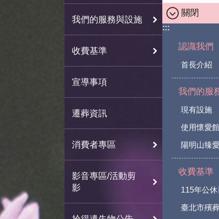
關閉
我們的服務與設施
:::
認識我們
收費基準
首長介紹
宣導事項
我們的服
現有設施
遷葬資訊
使用懷愛
消費者專區
陽明山臻愛
收費基準
影音專區/活動剪
影
115年公
臺北市殯
拾得遺失物公告