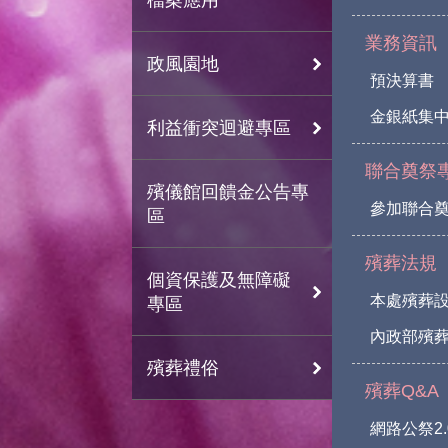
業務資訊
政風園地
預決算書
金銀紙集
利益衝突迴避專區
聯合奠祭
殯儀館回饋金公告專
參加聯合
區
殯葬法規
個資保護及無障礙
本處殯葬
專區
內政部殯葬
殯葬禮俗
殯葬Q&A
網路公祭2.