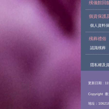
殯儀館回
個資保護
個人資料
殯葬禮俗
認識殯葬
隱私權及
更新日期
11
Copyrigh
地址：1062