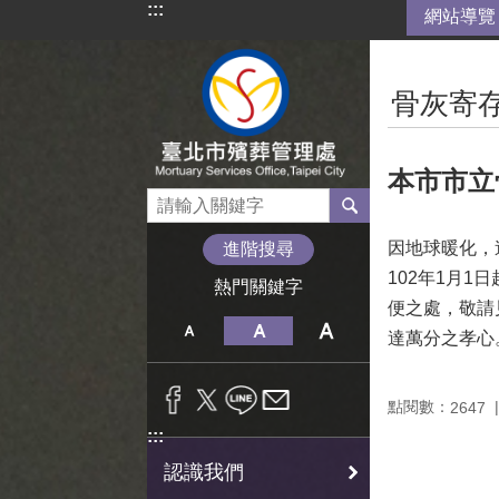
:::
網站導覽
跳到主要內容區塊
:::
骨灰寄存
本市市立
因地球暖化，
進階搜尋
102年1月
熱門關鍵字
便之處，敬請
達萬分之孝心
點閱數：
2647
:::
認識我們