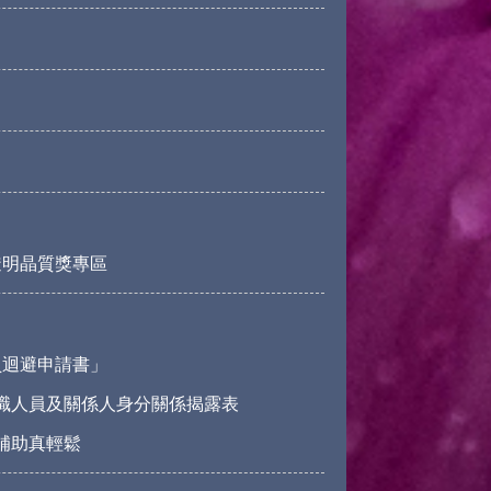
透明晶質獎專區
員迴避申請書」
職人員及關係人身分關係揭露表
請補助真輕鬆