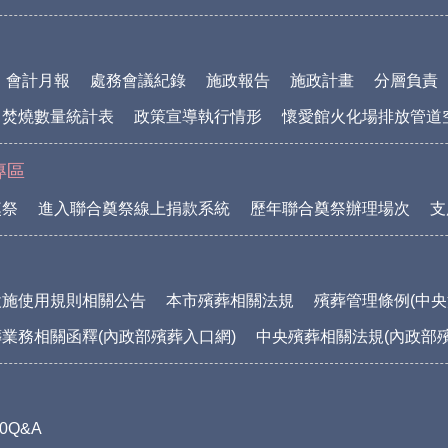
會計月報
處務會議紀錄
施政報告
施政計畫
分層負責
中焚燒數量統計表
政策宣導執行情形
懷愛館火化場排放管道
專區
奠祭
進入聯合奠祭線上捐款系統
歷年聯合奠祭辦理場次
支
設施使用規則相關公告
本市殯葬相關法規
殯葬管理條例(中央
業務相關函釋(內政部殯葬入口網)
中央殯葬相關法規(內政部
0Q&A