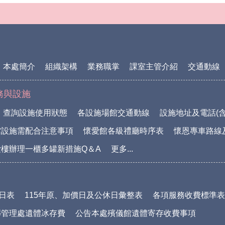
本處簡介
組織架構
業務職掌
課室主管介紹
交通動線
務與設施
查詢設施使用狀態
各設施場館交通動線
設施地址及電話(含
館設施需配合注意事項
懷愛館各級禮廳時序表
懷恩專車路線
樓辦理一櫃多罐新措施Q＆A
更多...
休日表
115年原、加價日及公休日彙整表
各項服務收費標準表(1
葬管理處遺體冰存費
公告本處殯儀館遺體寄存收費事項