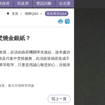
市政府
民政局
雙語詞彙
台北通
首頁
殯葬Q&A
骨灰寄存Q&A
焚燒金銀紙？
政策，必須由政府機關率先做起，故本處自
紙袋及代集中焚燒服務，此項政策倘若造成不
果等祭拜，只要是用誠心敬意的心，亦能表
維護：臺北市殯葬管理處
回上一頁