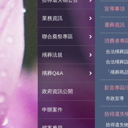
宣導事項
業務資訊
遷葬資訊
聯合奠祭專區
消費者專
合法殯葬
殯葬法規
合法殯葬
「殯葬商
殯葬Q&A
影音專區/
政府資訊公開
市政宣導
申辦案件
拾得遺失
拾得遺失
檔案應用