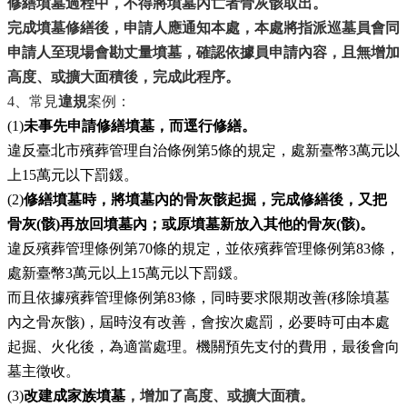
修繕墳墓過程中，不得將墳墓內亡者骨灰骸取出。
完成墳墓修繕後，申請人應通知本處，本處將指派巡墓員會同
申請人至現場會勘丈量墳墓，確認依據員申請內容，且無增加
高度、或擴大面積後，完成此程序。
4、常見
違規
案例：
(1)
未事先申請修繕墳墓，而逕行修繕。
違反臺北市殯葬管理自治條例第5條的規定，處新臺幣3萬元以
上15萬元以下罰鍰。
(2)
修繕墳墓時，將墳墓內的骨灰骸起掘，完成修繕後，又把
骨灰(骸)再放回墳墓內；或原墳墓新放入其他的骨灰(骸)。
違反殯葬管理條例第70條的規定，並依殯葬管理條例第83條，
處新臺幣3萬元以上15萬元以下罰鍰。
而且依據殯葬管理條例第83條，同時要求限期改善(移除墳墓
內之骨灰骸)，屆時沒有改善，會按次處罰，必要時可由本處
起掘、火化後，為適當處理。機關預先支付的費用，最後會向
墓主徵收。
(3)
改建成家族墳墓
，
增加了高度、或擴大面積。