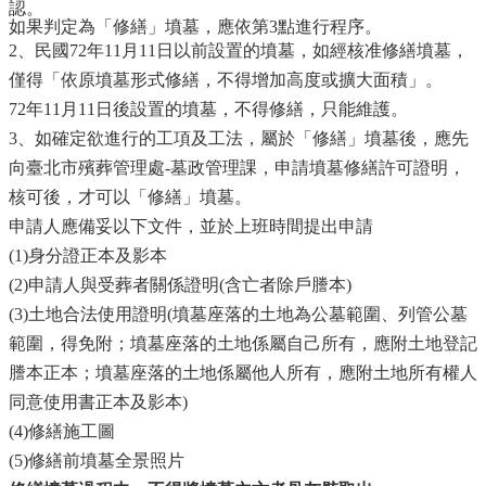
認。
如果判定為「修繕」墳墓，應依第3點進行程序。
2、民國72年11月11日以前設置的墳墓，如經核准修繕墳墓，
僅得「依原墳墓形式修繕，不得增加高度或擴大面積」。
72
年11月11日後設置的墳墓，不得修繕，只能維護。
3、如確定欲進行的工項及工法，屬於「修繕」墳墓後，應先
向臺北市殯葬管理處-墓政管理課，申請墳墓修繕許可證明，
核可後，才可以「修繕」墳墓。
申請人應備妥以下文件，並於上班時間提出申請
(1)身分證正本及影本
(2)申請人與受葬者關係證明(含亡者除戶謄本)
(3)土地合法使用證明(墳墓座落的土地為公墓範圍、列管公墓
範圍，得免附；墳墓座落的土地係屬自己所有，應附土地登記
謄本正本；墳墓座落的土地係屬他人所有，應附土地所有權人
同意使用書正本及影本)
(4)修繕施工圖
(5)修繕前墳墓全景照片