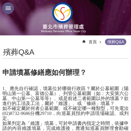
跳到主要內容區塊
:::
首頁
殯葬Q&A
殯葬Q&A
申請墳墓修繕應如何辦理？
1、應先自行確認，墳墓位於哪個行政區？屬於公墓範圍（陽
明山第一公墓、富德公墓）、列管公墓範圍（如：大安第六公
墓、中山第一公墓等等）、或是前述二者範圍以外的墳墓？欲
進行的工項及工法，屬於「維護」、或「修繕」墳墓？
如不確定屬於何者公墓範圍、或不確定哪一種類型，可先電洽
(02)8732-9686分機29710，向巡墓員預約申請現場確認、或判
定。
如果判定為「維護」墳墓，可於申請書內指定之時間，依據申
請的內容維護墳墓，完成維護後，應通知巡墓員辦理會勘確