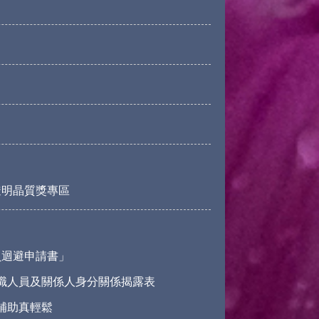
透明晶質獎專區
員迴避申請書」
職人員及關係人身分關係揭露表
請補助真輕鬆