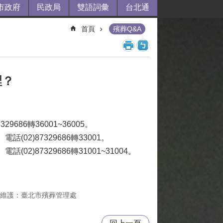
市政府
民政局
雙語詞彙
台北通
首頁
殯葬Q&A
裡？
686轉36001~36005。
2)87329686轉33001。
)87329686轉31001~31004。
維護：臺北市殯葬管理處