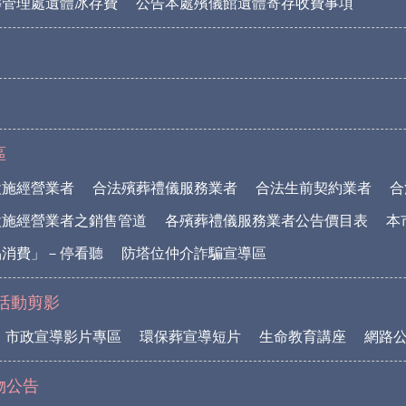
葬管理處遺體冰存費
公告本處殯儀館遺體寄存收費事項
區
設施經營業者
合法殯葬禮儀服務業者
合法生前契約業者
合
設施經營業者之銷售管道
各殯葬禮儀服務業者公告價目表
本
品消費」－停看聽
防塔位仲介詐騙宣導區
活動剪影
市政宣導影片專區
環保葬宣導短片
生命教育講座
網路
物公告