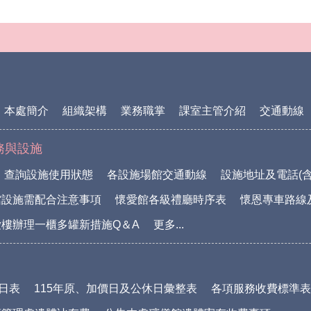
本處簡介
組織架構
業務職掌
課室主管介紹
交通動線
務與設施
查詢設施使用狀態
各設施場館交通動線
設施地址及電話(含
館設施需配合注意事項
懷愛館各級禮廳時序表
懷恩專車路線
樓辦理一櫃多罐新措施Q＆A
更多...
休日表
115年原、加價日及公休日彙整表
各項服務收費標準表(1