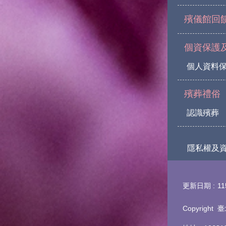
殯儀館回
個資保護
個人資料
殯葬禮俗
認識殯葬
隱私權及
更新日期
11
Copyrigh