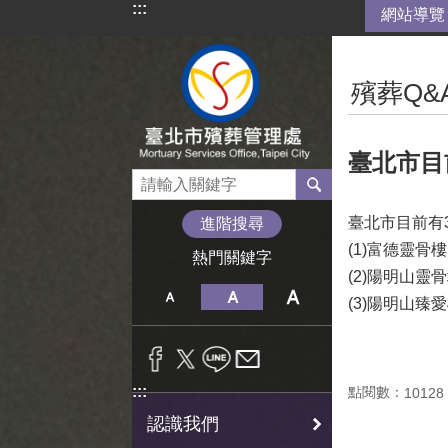
:::
網站導覽
跳到主要內容區塊
:::
殯葬Q&
臺北市目
臺北市目前有
進階搜尋
(1)富德靈骨樓
熱門關鍵字
(2)陽明山靈
(3)陽明山臻
:::
點閱數：
10128
認識我們