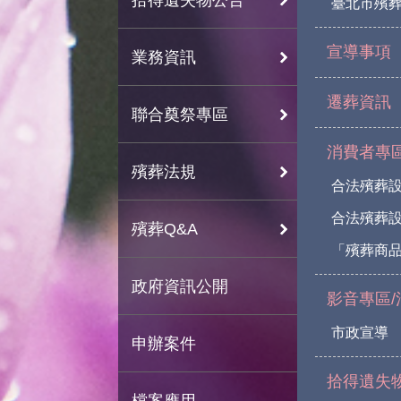
臺北市殯
宣導事項
業務資訊
遷葬資訊
聯合奠祭專區
消費者專
殯葬法規
合法殯葬
合法殯葬
殯葬Q&A
「殯葬商
政府資訊公開
影音專區/
市政宣導
申辦案件
拾得遺失
檔案應用