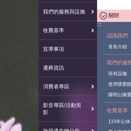
我們的服務與設施
關閉
:::
收費基準
認識我們
首長介紹
宣導事項
我們的服
遷葬資訊
現有設施
使用懷愛
消費者專區
陽明山臻愛
影音專區/活動剪
收費基準
影
115年公
拾得遺失物公告