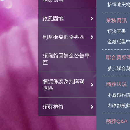
拾得遺失
政風園地
業務資訊
預決算書
利益衝突迴避專區
金銀紙集
殯儀館回饋金公告專
聯合奠祭
區
參加聯合
個資保護及無障礙
殯葬法規
專區
本處殯葬
內政部殯葬
殯葬禮俗
殯葬Q&A