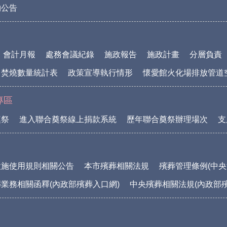
物公告
會計月報
處務會議紀錄
施政報告
施政計畫
分層負責
中焚燒數量統計表
政策宣導執行情形
懷愛館火化場排放管道
專區
奠祭
進入聯合奠祭線上捐款系統
歷年聯合奠祭辦理場次
支
設施使用規則相關公告
本市殯葬相關法規
殯葬管理條例(中央
業務相關函釋(內政部殯葬入口網)
中央殯葬相關法規(內政部