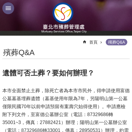
跳到主要內容區塊
:::
首頁
殯葬Q&A
殯葬Q&A
遺體可否土葬？要如何辦理？
本市全面禁止土葬，除死亡者為本市市民外，得申請使用富德
公墓墓基埋葬遺體（墓基使用年限為7年，另陽明山第一公墓
僅限民國70年以前申請預留有案壽穴始得使用）。申請應檢
附下列文件，至富德公墓辦公室（電話：87329686轉
35001~3，傳真：27882421）辦理；陽明山第一公墓辦公室
（電話：
87329686轉3
3001，傳真：28950531）辦理，約需