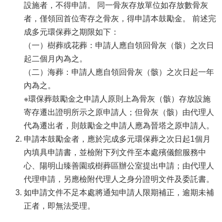
設施者，不得申請。 同一骨灰存放單位如存放數骨灰
者，僅領回首位寄存之骨灰，得申請本鼓勵金。 前述完
成多元環保葬之期限如下：
（一）樹葬或花葬：申請人應自領回骨灰（骸）之次日
起二個月內為之。
（二）海葬：申請人應自領回骨灰（骸）之次日起一年
內為之。
※環保葬鼓勵金之申請人原則上為骨灰（骸）存放設施
寄存遷出證明所示之原申請人；但骨灰（骸）由代理人
代為遷出者，則鼓勵金之申請人應為晉塔之原申請人。
申請本鼓勵金者，應於完成多元環保葬之次日起1個月
內填具申請書，並檢附下列文件至本處殯儀館服務中
心、陽明山臻善園或樹葬區辦公室提出申請；由代理人
代理申請，另應檢附代理人之身分證明文件及委託書。
如申請文件不足本處將通知申請人限期補正，逾期未補
正者，即無法受理。