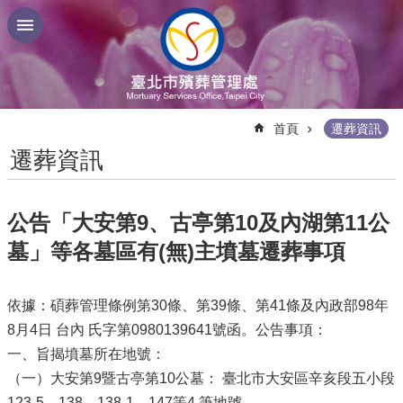
跳到主要內容區塊
:::
首頁
遷葬資訊
遷葬資訊
公告「大安第9、古亭第10及內湖第11公
墓」等各墓區有(無)主墳墓遷葬事項
依據：碩葬管理條例第30條、第39條、第41條及內政部98年
8月4日 台內 氏字第0980139641號函。公告事項：
一、旨揭墳墓所在地號：
（一）大安第9暨古亭第10公墓： 臺北市大安區辛亥段五小段
123-5、138、138-1、147等4 筆地號。