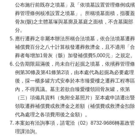
公布施行前既存之墳墓」及「依墳墓設置管理條例或殯
葬管理條例核准設置之墳墓」。所稱墳墓面積，指覆蓋
骨灰(骸)之主體墓塚與墓廓及墓庭之面積，不含墓園部
分。
應行遷葬之非屬本辦法所稱合法墳墓，依合法墳墓遷葬
補償費百分之八十計算核發遷葬救濟金，且不適用「合
葬者每增加1骨灰（骸）加發補償費5,000元」之規定。
公告期限屆滿後，尚未自行起掘之墳墓，依殯葬管理條
例第30條及第41條第2項，由本處代為起掘為必要處理
後，採一櫃多罐方式安奉於本市臻愛樓之遷葬工程專區
內，不得異議。墓主若欲自臻愛樓領回骨灰罐，依第
（三）項備具資料（免附全墓照片）至本處申請遷出暨
領取遷葬補償費或救濟金之差額（補償費或救濟金扣除
代為處理之各項費用後之金額）。
本案如有洽詢事項，請電洽（02）8732-9686轉墓政管
理課洽詢。