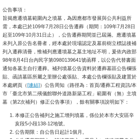
公告事項：
旨揭應遷墳墓範圍內之墳墓，為因應都市發展與公共利益所
需，本處已於109年7月28日公告遷葬（期間：109年7月28日
起至109年10月31日止），公告遷葬期間並已屆滿。應遷墳墓
未列入原公告名冊者，經本處於現場認定及墓前樹立標誌後補
列入遷葬清冊，惟補列應遷墳墓之墓主地址不明，爰依內政部
98年8月4日台內民字第0980139641號函釋，以公告代替書面
通知各墓主自行遷葬。補列墳墓公告資料於遷葬墓區公告欄張
貼、函請墓區所屬之里辦公處張貼、本處公告欄張貼及建置於
本處網頁（
[連結]
）公告周知（路徑為：首頁/遷葬工程資訊/本
市「臺北市第二殯儀館聯外道路新築工程」範圍有（無）主墳
墓（第2次補列）修正公告事項），餘有關事項說明如下：
本修正公告補列之施工增列墳墓，係位於本市大安區辛
亥段5小段138-12地號。
公告期限：自公告日起計1個月。