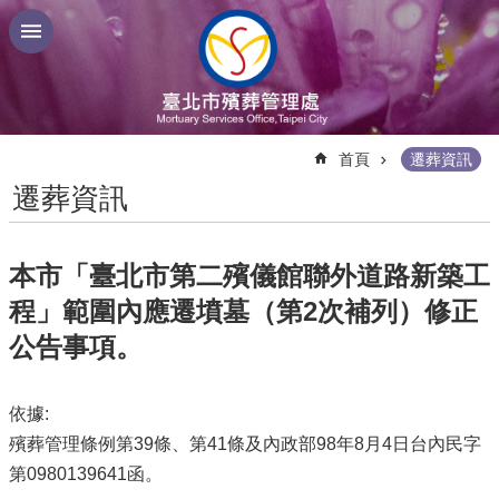
跳到主要內容區塊
:::
首頁
遷葬資訊
遷葬資訊
本市「臺北市第二殯儀館聯外道路新築工
程」範圍內應遷墳墓（第2次補列）修正
公告事項。
依據:
殯葬管理條例第39條、第41條及內政部98年8月4日台內民字
第0980139641函。