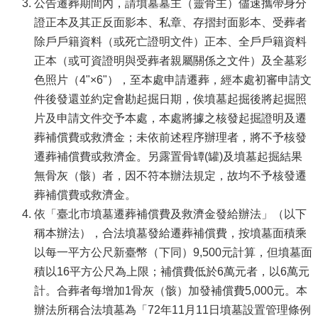
公告遷葬期間內，請墳墓墓主（靈骨主）儘速攜帶身分
證正本及其正反面影本、私章、存摺封面影本、受葬者
除戶戶籍資料（或死亡證明文件）正本、全戶戶籍資料
正本（或可資證明與受葬者親屬關係之文件）及全墓彩
色照片（4"×6"），至本處申請遷葬，經本處初審申請文
件後發還並約定會勘起掘日期，俟墳墓起掘後將起掘照
片及申請文件交予本處，本處將據之核發起掘證明及遷
葬補償費或救濟金；未依前述程序辦理者，將不予核發
遷葬補償費或救濟金。另露置骨罈(罐)及墳墓起掘結果
無骨灰（骸）者，因不符本辦法規定，故均不予核發遷
葬補償費或救濟金。
依「臺北市墳墓遷葬補償費及救濟金發給辦法」（以下
稱本辦法），合法墳墓發給遷葬補償費，按墳墓面積乘
以每一平方公尺新臺幣（下同）9,500元計算，但墳墓面
積以16平方公尺為上限；補償費低於6萬元者，以6萬元
計。合葬者每增加1骨灰（骸）加發補償費5,000元。本
辦法所稱合法墳墓為「72年11月11日墳墓設置管理條例