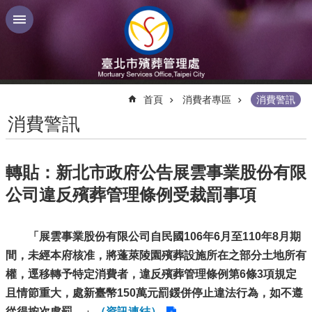
跳到主要內容區塊
:::
首頁
消費者專區
消費警訊
消費警訊
轉貼：新北市政府公告展雲事業股份有限
公司違反殯葬管理條例受裁罰事項
「展雲事業股份有限公司自民國106年6月至110年8月期
間，未經本府核准，將蓬萊陵園殯葬設施所在之部分土地所有
權，逕移轉予特定消費者，違反殯葬管理條例第6條3項規定
且情節重大，處新臺幣150萬元罰鍰併停止違法行為，如不遵
從得按次處罰。」
（資訊連結）