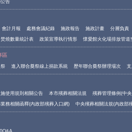
物公告
會計月報
處務會議紀錄
施政報告
施政計畫
分層負責
中焚燒數量統計表
政策宣導執行情形
懷愛館火化場排放管道
專區
奠祭
進入聯合奠祭線上捐款系統
歷年聯合奠祭辦理場次
支
設施使用規則相關公告
本市殯葬相關法規
殯葬管理條例(中央
業務相關函釋(內政部殯葬入口網)
中央殯葬相關法規(內政部
0Q&A