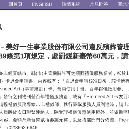
回首頁
陳情系統
常見問答
臺北
ENGLISH
訊
－美好一生事業股份有限公司違反殯葬管理
89條第1項規定，處罰鍰新臺幣60萬元，
非經直轄市、縣(市)主管機關許可之殯葬禮儀服務業者，卻於105
規劃）卡退會申請書」內容載有：「自退會申請核准日後，該卡所
e-need Act（事前規劃）卡、會員使用手冊、百年禮儀抵用
發行之刊物刊登百年禮儀服務篇，載有「Pre-need Act 
撥禮儀服務專線….1.禮儀師、執行團隊服務人員到達時，請出示『Pr
人員將於次日聯繫連絡人，除受理禮儀優惠使用權外，並協助辦
容」金額為新台幣貳拾參萬元整，以及禮儀部門分佈圖、Pre-need 
47 ，(02)8663-6646。