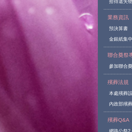
拾得遺失
業務資訊
預決算書
金銀紙集
聯合奠祭
參加聯合
殯葬法規
本處殯葬
內政部殯葬
殯葬Q&A
網路公祭2.