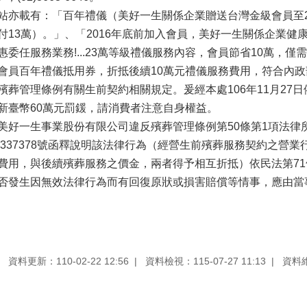
亦載有：「百年禮儀（美好一生關係企業贈送台灣金級會員至2017/
13萬）。」、「2016年底前加入會員，美好一生關係企業健康顧問雜
委任服務業務!...23萬等級禮儀服務內容，會員節省10萬，僅
員百年禮儀抵用券，折抵後續10萬元禮儀服務費用，符合內政部104
殯葬管理條例有關生前契約相關規定。爰經本處106年11月27日
新臺幣60萬元罰鍰，請消費者注意自身權益。
美好一生事業股份有限公司違反殯葬管理條例第50條第1項法律所禁
20337378號函釋說明該法律行為（經營生前殯葬服務契約之營
費用，與後續殯葬服務之價金，兩者得予相互折抵）依民法第7
否發生因無效法律行為而有回復原狀或損害賠償等情事，應由當
資料更新：110-02-22 12:56
資料檢視：115-07-27 11:13
資料