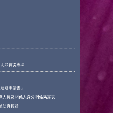
透明晶質獎專區
員迴避申請書」
職人員及關係人身分關係揭露表
請補助真輕鬆