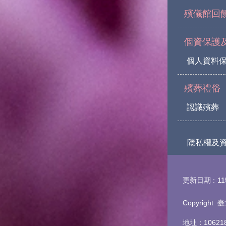
殯儀館回
個資保護
個人資料
殯葬禮俗
認識殯葬
隱私權及
更新日期
11
Copyrigh
地址：1062