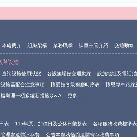
本處簡介
組織架構
業務職掌
課室主管介紹
交通動線
務與設施
查詢設施使用狀態
各設施場館交通動線
設施地址及電話(含
館設施需配合注意事項
懷愛館各級禮廳時序表
懷恩專車路線
樓辦理一櫃多罐新措施Q＆A
更多...
休日表
115年原、加價日及公休日彙整表
各項服務收費標準表(1
葬管理處遺體冰存費
公告本處殯儀館遺體寄存收費事項