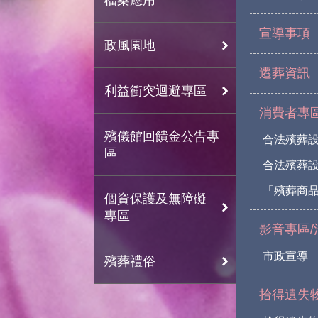
宣導事項
政風園地
遷葬資訊
利益衝突迴避專區
消費者專
殯儀館回饋金公告專
合法殯葬
區
合法殯葬
「殯葬商
個資保護及無障礙
專區
影音專區/
市政宣導
殯葬禮俗
拾得遺失