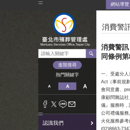
:::
網站導覽
跳到主要內容區塊
:::
消費警
消費警訊
同條例第
進階搜尋
一、受處分人並
熱門關鍵字
Act（事前
會同意書、pr
康顧問雜誌社」
儀』服務時，請
公司禮儀服務
:::
火化服務參考內
認識我們
(02)8663-73