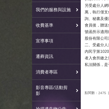
另受處分人網站
我們的服務與設施
萬，執行僅支付
詢、秘書及優惠
收費基準
會員後，贈送會
號函所示適用
股份有限公司
宣導事項
二、受處分人
內民字第10
遷葬資訊
者入會所繳之
私法關係，是
消費者專區
影音專區/活動剪
點閱數：
影
2475
拾得遺失物公告