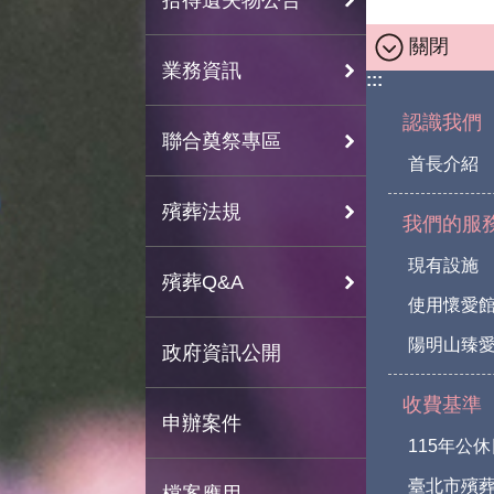
關閉
業務資訊
:::
認識我們
聯合奠祭專區
首長介紹
殯葬法規
我們的服
現有設施
殯葬Q&A
使用懷愛
陽明山臻愛
政府資訊公開
收費基準
申辦案件
115年公
臺北市殯
檔案應用