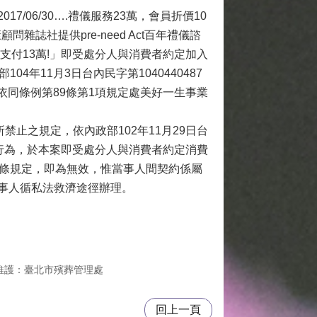
06/30….禮儀服務23萬，會員折價10
誌社提供pre-need Act百年禮儀諮
需支付13萬!」即受處分人與消費者約定加入
年11月3日台內民字第1040440487
依同條例第89條第1項規定處美好一生事業
止之規定，依內政部102年11月29日台
業行為，於本案即受處分人與消費者約定消費
1條規定，即為無效，惟當事人間契約係屬
事人循私法救濟途徑辦理。
維護：臺北市殯葬管理處
回上一頁