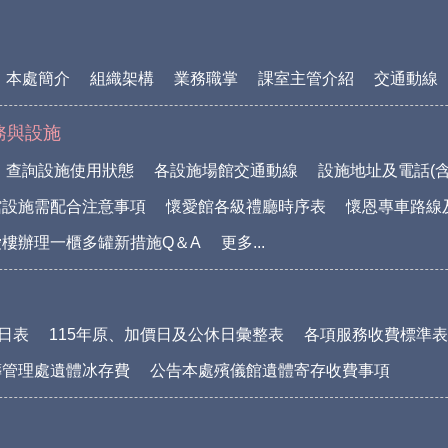
本處簡介
組織架構
業務職掌
課室主管介紹
交通動線
務與設施
查詢設施使用狀態
各設施場館交通動線
設施地址及電話(含
館設施需配合注意事項
懷愛館各級禮廳時序表
懷恩專車路線
樓辦理一櫃多罐新措施Q＆A
更多...
休日表
115年原、加價日及公休日彙整表
各項服務收費標準表(1
葬管理處遺體冰存費
公告本處殯儀館遺體寄存收費事項