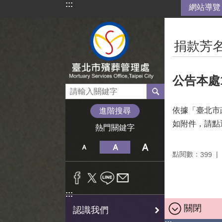
:::
網站導覽
跳到主要內容區塊
:::
捐款芳
公告本處
依據「臺北市
進階搜尋
如附件，請點
熱門關鍵字
點閱數：
399
:::
關閉
認識我們