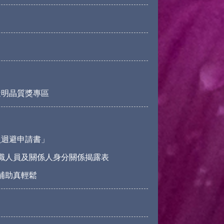
透明晶質獎專區
員迴避申請書」
職人員及關係人身分關係揭露表
請補助真輕鬆