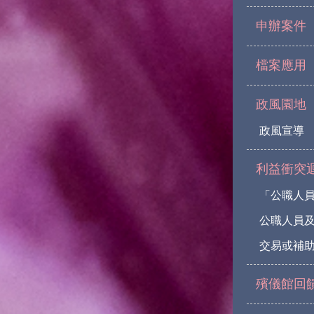
申辦案件
檔案應用
政風園地
政風宣導
利益衝突
「公職人
公職人員
交易或補助
殯儀館回