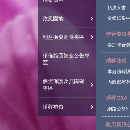
預決算書
政風園地
金銀紙集
聯合奠祭
利益衝突迴避專區
參加聯合
殯儀館回饋金公告專
殯葬法規
區
本處殯葬
個資保護及無障礙
內政部殯葬
專區
殯葬Q&A
殯葬禮俗
網路公祭2.
政府資訊