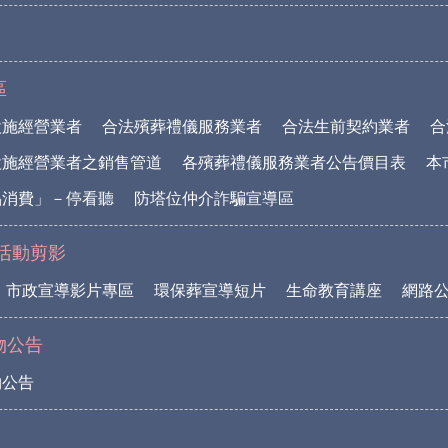
區
設施經營業者
合法殯葬禮儀服務業者
合法生前契約業者
合
設施經營業者之銷售管道
各殯葬禮儀服務業者公告價目表
本
品消費」－停看聽
防塔位仲介詐騙宣導區
活動剪影
市政宣導影片專區
環保葬宣導短片
生命教育講座
網路
物公告
物公告