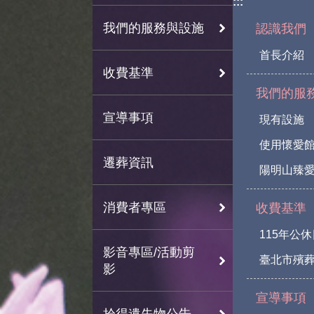
:::
我們的服務與設施
認識我們
首長介紹
收費基準
我們的服
宣導事項
現有設施
使用懷愛
遷葬資訊
陽明山臻愛
消費者專區
收費基準
115年公
影音專區/活動剪
臺北市殯
影
宣導事項
拾得遺失物公告