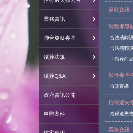
遷葬資訊
業務資訊
消費者專
聯合奠祭專區
合法殯葬
合法殯葬
殯葬法規
「殯葬商
影音專區/
殯葬Q&A
市政宣導
政府資訊公開
拾得遺失
申辦案件
拾得遺失
業務資訊
檔案應用