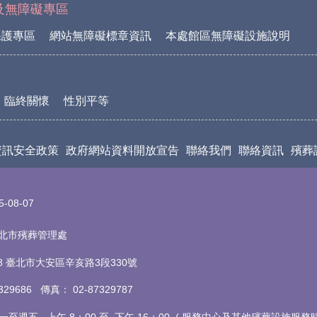
及無障礙專區
保護專區
網站無障礙標章資訊
本處館區無障礙設施說明
臨終關懷
性別平等
資訊安全政策
政府網站資料開放宣告
聯絡我們
聯絡資訊
殯葬
5-08-07
t 臺北市殯葬管理處
18 臺北市大安區辛亥路3段330號
7329686 傳真
：
02-87329787
至週五 上午 8：00 至 下午 16：00 (
服務中心及其他殯葬設施服務