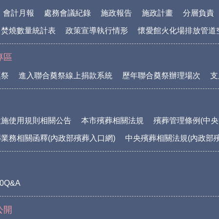
會計月報
處務會議紀錄
施政報告
施政計畫
分層負責
中焚燒數量統計表
政策宣導執行情形
懷愛館火化場排放管道
專區
奠祭
進入聯合奠祭線上捐款系統
歷年聯合奠祭辦理場次
支
設施使用規則相關公告
本市殯葬相關法規
殯葬管理條例(中央
業務相關函釋(內政部殯葬入口網)
中央殯葬相關法規(內政部
0Q&A
公開