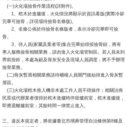
(一)火化場撿骨作業流程(詳附件)。
1、棺木於進爐後，火化情況將顯示於資訊看版(實際冷卻
完畢可撿骨，詳現場待撿骨名條版)。
2、名條公佈於待撿骨名條版者，表示冷卻完畢即可撿
骨。
3、待人員(家屬及業者等)集合完畢始得按撿骨鈕，將有
專人服務撿骨相關業務，請勿進入火化場管制區。若人員未到
齊前按鈴，本處為顧及骨灰安全及現場人員調度，將不予辦理
撿骨業務。
(二)骨灰暫厝相關業務請待櫃檯人員開門後始得進入骨灰暫
厝區。
(三)火化場棺木推入機非本處工作人員不得操作；相關治喪
民眾或代辦業者僅得於棺木進爐時停留爐前室，棺木進爐後，
即應退離爐前室；其餘時間一律禁止進入。
三、違反本規定者，將依據臺北市殯葬管理自治條例第8條及