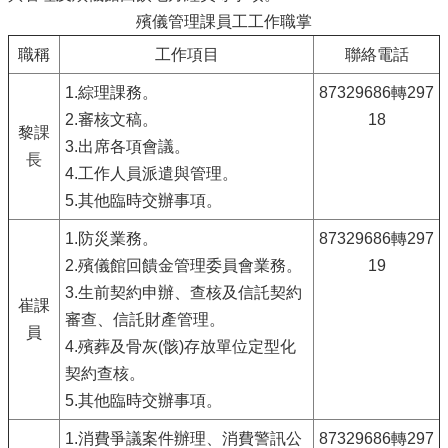
殯儀管理課員工工作職掌
職稱
工作項目
聯絡電話
1.綜理課務。
87329686轉297
2.審核文稿。
18
黎
課
3.出席各項會議。
長
4.工作人員派遣與管理。
5.其他臨時交辦事項。
1.防災業務。
87329686轉297
2.殯儀館回饋金管理委員會業務。
19
3.生前契約申辦、查核及信託契約
崔課
審查、信託財產管理。
員
4.殯葬及骨灰(骸)存放單位定型化
契約查核。
5.其他臨時交辦事項。
1.消費爭議案件辦理、消費警訊公
87329686轉297