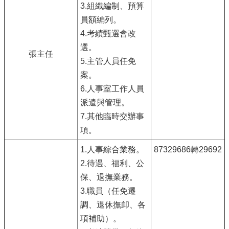
3.組織編制、預算
員額編列。
4.考績甄選會改
選。
張
主任
5.主管人員任免
案。
6.人事室工作人員
派遣與管理。
7.其他臨時交辦事
項。
1.人事綜合業務。
87329686轉29692
2.待遇、福利、公
保、退撫業務。
3.職員（任免遷
調、退休撫卹、各
項補助）。