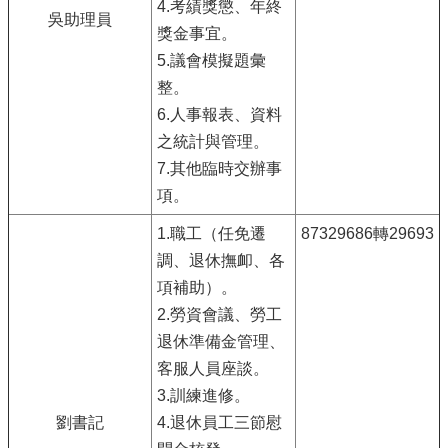
4.考績獎懲、年終
吳助理員
獎金事宜。
5.議會模擬題彙
整。
6.人事報表、資料
之統計與管理。
7.其他臨時交辦事
項。
1.職工（任免遷
87329686轉29693
調、退休撫卹、各
項補助）。
2.勞資會議、勞工
退休準備金管理、
客服人員座談。
3.訓練進修。
劉書記
4.退休員工三節慰