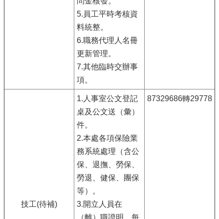
問金核發。
5.員工平時考核資
料統整。
6.職務代理人名冊
更新管理。
7.其他臨時交辦事
項。
1.人事室公文登記
87329686轉29778
桌及公文送（彙）
件。
2.本處各項保險業
務系統處理（含公
保、退撫、勞保、
勞退、健保、團保
等）。
技工(待補)
3.開立人員在
（離）職證明、每