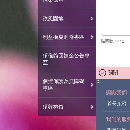
政風園地
利益衝突迴避專區
點閱數：
442
殯儀館回饋金公告專
區
關閉
個資保護及無障礙
:::
專區
認識我們
首長介紹
殯葬禮俗
我們的服