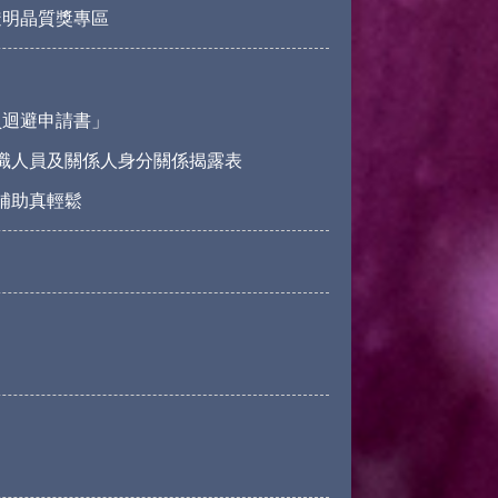
透明晶質獎專區
員迴避申請書」
職人員及關係人身分關係揭露表
請補助真輕鬆