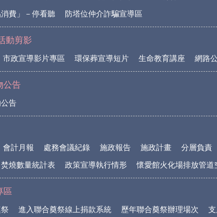
品消費」－停看聽
防塔位仲介詐騙宣導區
活動剪影
市政宣導影片專區
環保葬宣導短片
生命教育講座
網路
物公告
物公告
會計月報
處務會議紀錄
施政報告
施政計畫
分層負責
中焚燒數量統計表
政策宣導執行情形
懷愛館火化場排放管道
專區
奠祭
進入聯合奠祭線上捐款系統
歷年聯合奠祭辦理場次
支