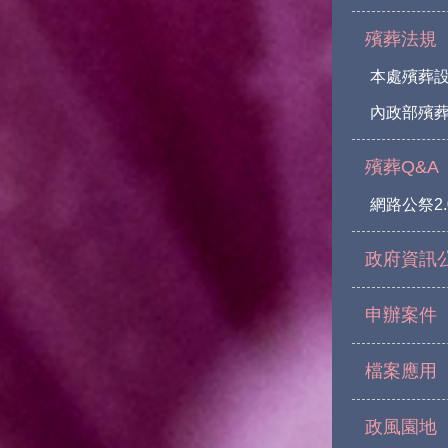
殯葬法規
本處殯葬
內政部殯葬
殯葬Q&A
網路公祭2.
政府資訊
申辦案件
檔案應用
政風園地