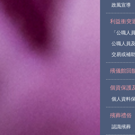
政風宣導
利益衝突
「公職人
公職人員
交易或補助
殯儀館回
個資保護
個人資料
殯葬禮俗
認識殯葬