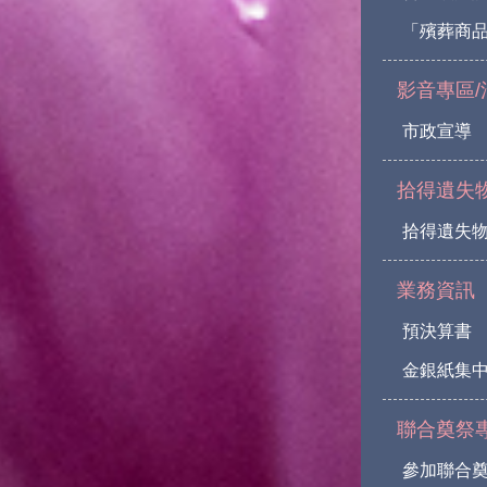
「殯葬商
影音專區/
市政宣導
拾得遺失
拾得遺失
業務資訊
預決算書
金銀紙集
聯合奠祭
參加聯合