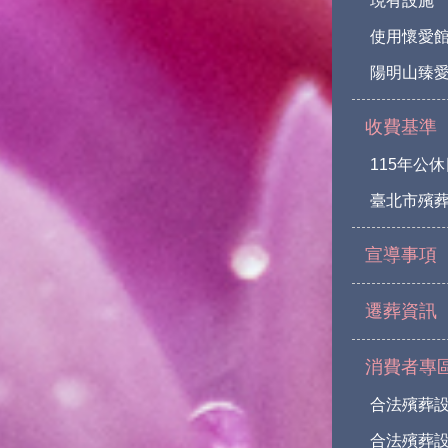
現有設施
使用懷愛
陽明山臻愛
收費基準
115年公
臺北市殯
宣導事項
遷葬資訊
消費者專
合法殯葬
合法殯葬