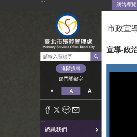
:::
網站導覽
跳到主要內容區塊
:::
市政宣
宣導-政
進階搜尋
熱門關鍵字
:::
認識我們