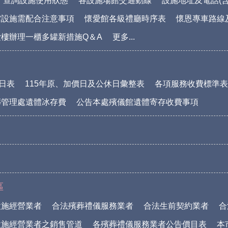
查詢設施使用狀態
各設施場館交通動線
設施地址及電話(含
館設施需配合注意事項
懷愛館各級禮廳時序表
懷恩專車路線
樓辦理一櫃多罐新措施Q＆A
更多...
休日表
115年原、加價日及公休日彙整表
各項服務收費標準表(1
葬管理處遺體冰存費
公告本處殯儀館遺體寄存收費事項
區
設施經營業者
合法殯葬禮儀服務業者
合法生前契約業者
合
設施經營業者之銷售管道
各殯葬禮儀服務業者公告價目表
本