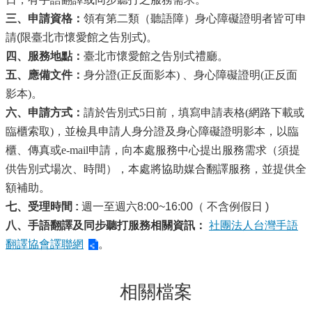
三、申請資格：
領有第二類（聽語障）身心障礙證明者皆可申
請
(
限臺北市懷愛館之告別式
)
。
四、服務地點：
臺北市懷愛館之告別式禮廳。
五、應備文件：
身分證
(
正反面影本
)
、身心障礙證明(正反面
影本)。
六、申請方式：
請於告別式
5
日前，填寫申請表格(網路下載或
臨櫃索取)，並檢具申請人身分證及
身心障礙證明影本，以臨
櫃、傳真或e-mail申請，向本處服務中心提出服務需求（須提
供告別式場次、時間），本處將協助媒合翻譯服務，並提供全
額補助。
七、
受理時間
:
週一至週六
8:00~16:00
（
不含例假日
)
八、手語翻譯及同步聽打服務相關資訊：
社團法人台灣手語
翻譯協會譯聯網
。
相關檔案