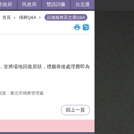
市政府
民政局
雙語詞彙
台北通
首頁
殯葬Q&A
設施服務及交通Q&A
，並將場地回復原狀，禮廳善後處理費即為
維護：臺北市殯葬管理處
回上一頁