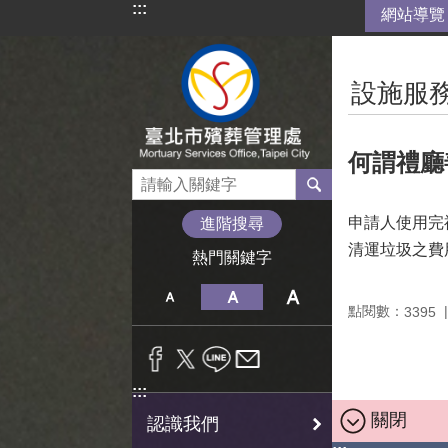
:::
網站導覽
跳到主要內容區塊
:::
設施服務
何謂禮廳
申請人使用完
進階搜尋
清運垃圾之費
熱門關鍵字
點閱數：
3395
:::
關閉
認識我們