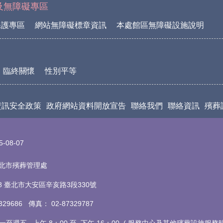
及無障礙專區
保護專區
網站無障礙標章資訊
本處館區無障礙設施說明
臨終關懷
性別平等
資訊安全政策
政府網站資料開放宣告
聯絡我們
聯絡資訊
殯葬
5-08-07
t 臺北市殯葬管理處
18 臺北市大安區辛亥路3段330號
7329686 傳真
：
02-87329787
至週五 上午 8：00 至 下午 16：00 (
服務中心及其他殯葬設施服務