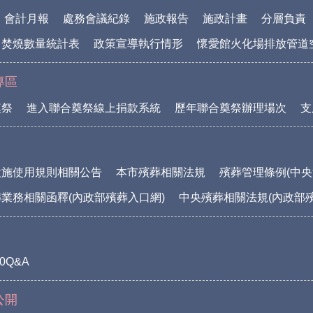
會計月報
處務會議紀錄
施政報告
施政計畫
分層負責
中焚燒數量統計表
政策宣導執行情形
懷愛館火化場排放管道
專區
奠祭
進入聯合奠祭線上捐款系統
歷年聯合奠祭辦理場次
支
設施使用規則相關公告
本市殯葬相關法規
殯葬管理條例(中央
業務相關函釋(內政部殯葬入口網)
中央殯葬相關法規(內政部
0Q&A
公開