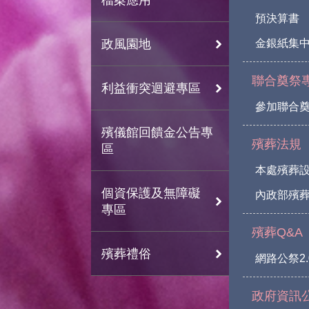
預決算書
政風園地
金銀紙集
聯合奠祭
利益衝突迴避專區
參加聯合
殯儀館回饋金公告專
殯葬法規
區
本處殯葬
個資保護及無障礙
內政部殯葬
專區
殯葬Q&A
殯葬禮俗
網路公祭2.
政府資訊