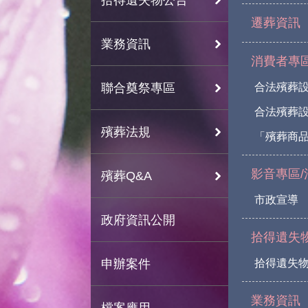
遷葬資訊
業務資訊
消費者專
聯合奠祭專區
合法殯葬
合法殯葬
殯葬法規
「殯葬商
影音專區/
殯葬Q&A
市政宣導
政府資訊公開
拾得遺失
申辦案件
拾得遺失
業務資訊
檔案應用