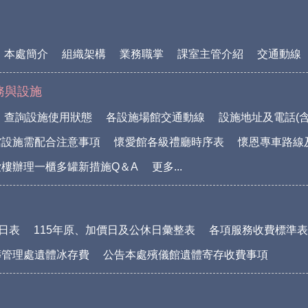
本處簡介
組織架構
業務職掌
課室主管介紹
交通動線
務與設施
查詢設施使用狀態
各設施場館交通動線
設施地址及電話(含
館設施需配合注意事項
懷愛館各級禮廳時序表
懷恩專車路線
樓辦理一櫃多罐新措施Q＆A
更多...
休日表
115年原、加價日及公休日彙整表
各項服務收費標準表(1
葬管理處遺體冰存費
公告本處殯儀館遺體寄存收費事項