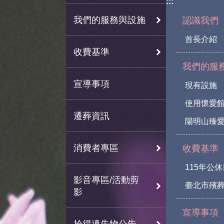
:::
我們的服務與設施
認識我們
首長介紹
收費基準
我們的服
宣導事項
現有設施
使用懷愛
遷葬資訊
陽明山臻愛
消費者專區
收費基準
115年公
影音專區/活動剪
臺北市殯
影
宣導事項
拾得遺失物公告