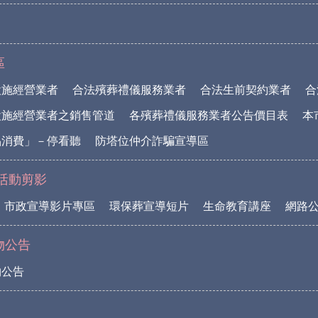
區
設施經營業者
合法殯葬禮儀服務業者
合法生前契約業者
合
設施經營業者之銷售管道
各殯葬禮儀服務業者公告價目表
本
品消費」－停看聽
防塔位仲介詐騙宣導區
活動剪影
市政宣導影片專區
環保葬宣導短片
生命教育講座
網路
物公告
物公告