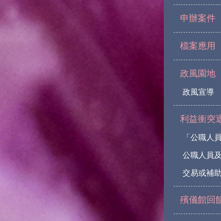
申辦案件
檔案應用
政風園地
政風宣導
利益衝突
「公職人
公職人員
交易或補助
殯儀館回