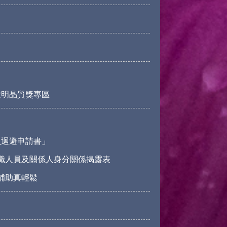
透明晶質獎專區
員迴避申請書」
職人員及關係人身分關係揭露表
請補助真輕鬆