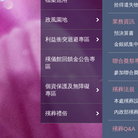
拾得遺失
政風園地
業務資訊
預決算書
利益衝突迴避專區
金銀紙集
殯儀館回饋金公告專
聯合奠祭
區
參加聯合
個資保護及無障礙
殯葬法規
專區
本處殯葬
內政部殯葬
殯葬禮俗
殯葬Q&A