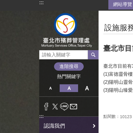
:::
網站導覽
跳到主要內容區塊
:::
設施服務
臺北市目
臺北市目前有
進階搜尋
(1)富德靈骨樓
熱門關鍵字
(2)陽明山靈
(3)陽明山臻
:::
點閱數：
10123
認識我們