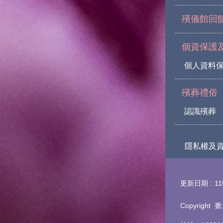
殯儀館回
個資保護
個人資料
殯葬禮俗
認識殯葬
隱私權及
更新日期
11
Copyrigh