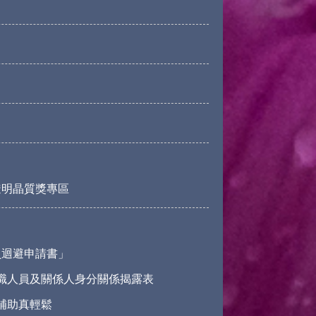
透明晶質獎專區
員迴避申請書」
職人員及關係人身分關係揭露表
請補助真輕鬆