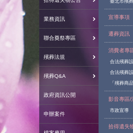
臺北市殯
宣導事項
業務資訊
遷葬資訊
聯合奠祭專區
消費者專
殯葬法規
合法殯葬
合法殯葬
殯葬Q&A
「殯葬商
政府資訊公開
影音專區/
市政宣導
申辦案件
拾得遺失
檔案應用