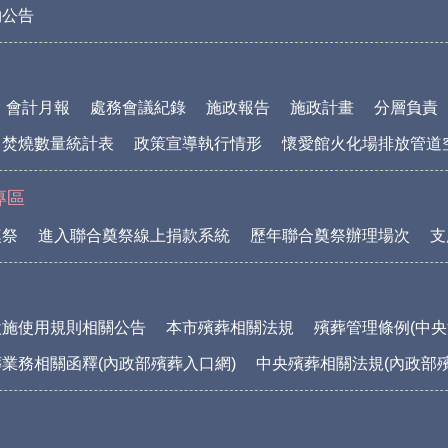
物公告
會計月報
處務會議紀錄
施政報告
施政計畫
分層負責
中焚燒數量統計表
政策宣導執行情形
懷愛館火化場排放管道
專區
奠祭
進入聯合奠祭線上捐款系統
歷年聯合奠祭辦理場次
支
設施使用規則相關公告
本市殯葬相關法規
殯葬管理條例(中央
業務相關函釋(內政部殯葬入口網)
中央殯葬相關法規(內政部