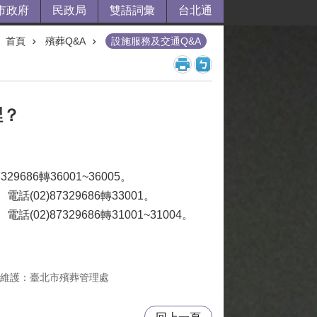
市政府
民政局
雙語詞彙
台北通
首頁
殯葬Q&A
設施服務及交通Q&A
裡？
686轉36001~36005。
2)87329686轉33001。
)87329686轉31001~31004。
維護：臺北市殯葬管理處