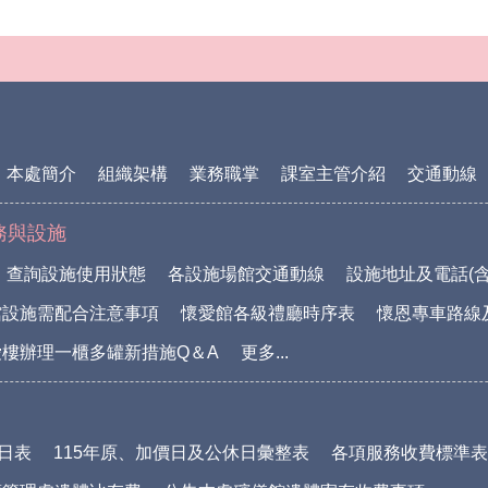
本處簡介
組織架構
業務職掌
課室主管介紹
交通動線
務與設施
查詢設施使用狀態
各設施場館交通動線
設施地址及電話(含
館設施需配合注意事項
懷愛館各級禮廳時序表
懷恩專車路線
樓辦理一櫃多罐新措施Q＆A
更多...
休日表
115年原、加價日及公休日彙整表
各項服務收費標準表(1