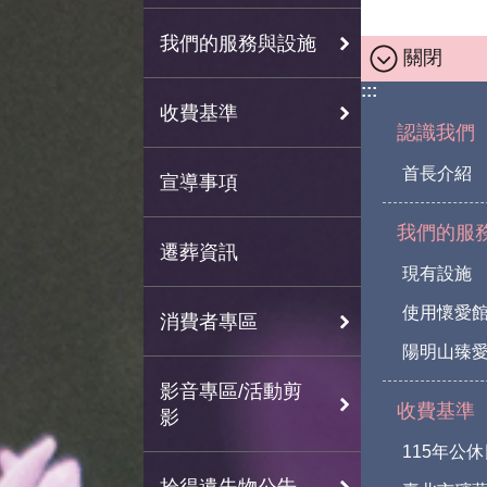
我們的服務與設施
關閉
:::
收費基準
認識我們
首長介紹
宣導事項
我們的服
遷葬資訊
現有設施
使用懷愛
消費者專區
陽明山臻愛
影音專區/活動剪
收費基準
影
115年公
拾得遺失物公告