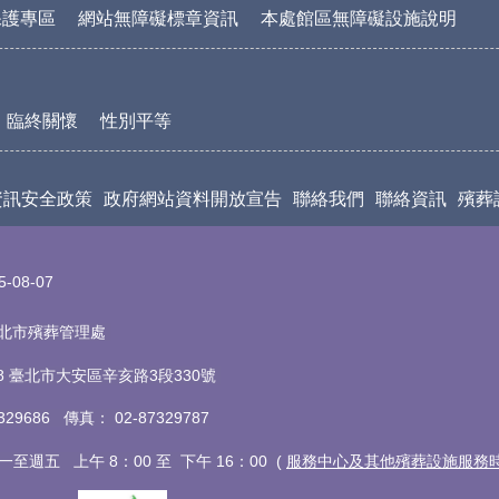
保護專區
網站無障礙標章資訊
本處館區無障礙設施說明
臨終關懷
性別平等
資訊安全政策
政府網站資料開放宣告
聯絡我們
聯絡資訊
殯葬
5-08-07
t 臺北市殯葬管理處
18 臺北市大安區辛亥路3段330號
7329686 傳真
：
02-87329787
至週五 上午 8：00 至 下午 16：00 (
服務中心及其他殯葬設施服務