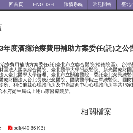
回首頁
陳情系統
常見問答
臺北
ENGLISH
項
13年度酒癮治療費用補助方案委任(託)之公
治療費用補助方案委任(託)臺北市立聯合醫院(松德院區)、
台灣
財團法人國泰綜合醫院、臺北醫學大學附設醫院、新光醫療財團
法人臺北醫學大學辦理、臺北市立關渡醫院－委託臺北榮民總醫
醫療財團法人台北長庚紀念醫院、國防醫學院三軍總醫院、國防
診所、利伯他茲心理諮商所及中崙諮商中心心理諮商所等共15家醫
洽本府衛生局或上述15家醫療院所。
相關檔案
文
pdf(440.86 KB)