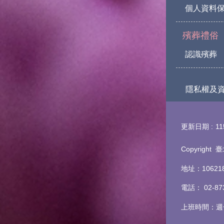
個人資料
殯葬禮俗
認識殯葬
隱私權及
更新日期
11
Copyrigh
地址：1062
電話
：
02-8
上班時間：週一