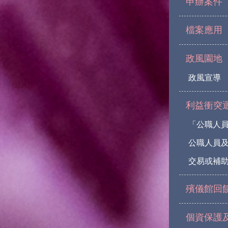
申辦案件
檔案應用
政風園地
政風宣導
利益衝突
「公職人
公職人員
交易或補助
殯儀館回
個資保護