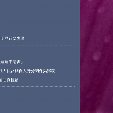
透明晶質獎專區
員迴避申請書」
職人員及關係人身分關係揭露表
請補助真輕鬆