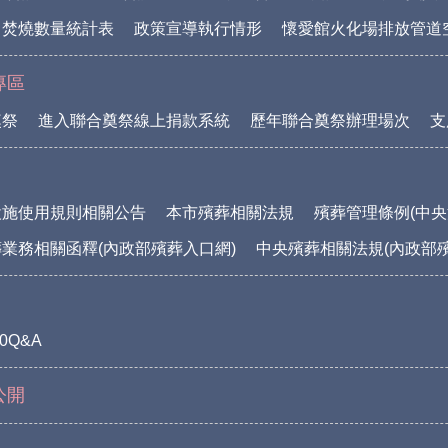
中焚燒數量統計表
政策宣導執行情形
懷愛館火化場排放管道
專區
奠祭
進入聯合奠祭線上捐款系統
歷年聯合奠祭辦理場次
支
設施使用規則相關公告
本市殯葬相關法規
殯葬管理條例(中央
業務相關函釋(內政部殯葬入口網)
中央殯葬相關法規(內政部
0Q&A
公開