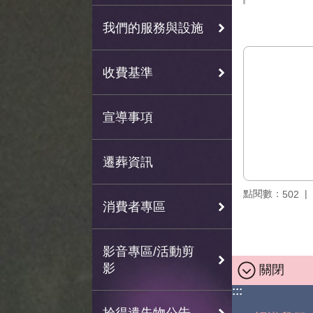
我們的服務與設施
收費基準
宣導事項
遷葬資訊
點閱數：
502
消費者專區
影音專區/活動剪
影
關閉
:::
拾得遺失物公告