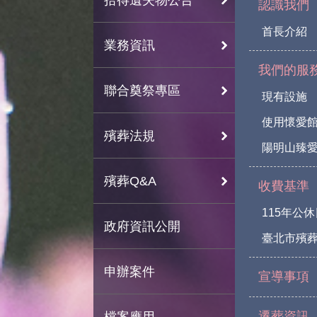
認識我們
首長介紹
業務資訊
我們的服
聯合奠祭專區
現有設施
使用懷愛
殯葬法規
陽明山臻愛
殯葬Q&A
收費基準
115年公
政府資訊公開
臺北市殯
申辦案件
宣導事項
遷葬資訊
檔案應用