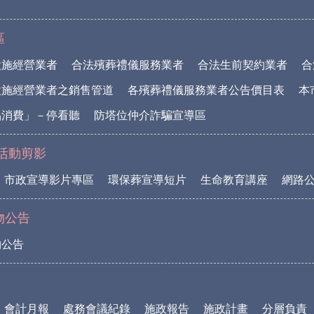
區
設施經營業者
合法殯葬禮儀服務業者
合法生前契約業者
合
設施經營業者之銷售管道
各殯葬禮儀服務業者公告價目表
本
品消費」－停看聽
防塔位仲介詐騙宣導區
活動剪影
市政宣導影片專區
環保葬宣導短片
生命教育講座
網路
物公告
物公告
會計月報
處務會議紀錄
施政報告
施政計畫
分層負責