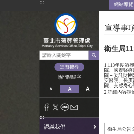
:::
網站導覽
跳到主要內容區塊
:::
宣導事
衛生局1
1.113
年度酒癮
進階搜尋
院、國泰醫療
院－委託財團
熱門關鍵字
安醫院、長庚
院、交感身心
2.
詳細內容請
:::
認識我們
衛生局公告