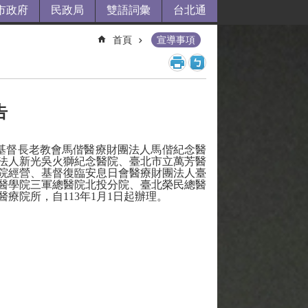
市政府
民政局
雙語詞彙
台北通
首頁
宣導事項
告
基督長老教會馬偕醫療財團法人馬偕紀念醫
法人新光吳火獅紀念醫院、
臺北市立萬芳醫
院經營、基督復臨安息日會醫療財團法人臺
醫學院三軍總醫院北投分院、臺北榮民總醫
療院所，自113年1月1日起辦理。