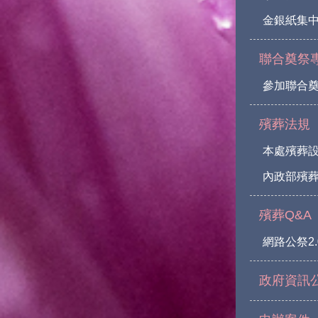
金銀紙集
聯合奠祭
參加聯合
殯葬法規
本處殯葬
內政部殯葬
殯葬Q&A
網路公祭2.
政府資訊