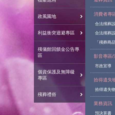
消費者專
政風園地
合法殯葬
利益衝突迴避專區
合法殯葬
「殯葬商
殯儀館回饋金公告專
區
影音專區/
市政宣導
個資保護及無障礙
專區
拾得遺失
拾得遺失
殯葬禮俗
業務資訊
預決算書