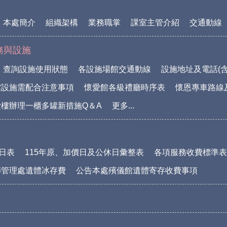
本處簡介
組織架構
業務職掌
課室主管介紹
交通動線
務與設施
查詢設施使用狀態
各設施場館交通動線
設施地址及電話(含
館設施需配合注意事項
懷愛館各級禮廳時序表
懷恩專車路線
樓辦理一櫃多罐新措施Q＆A
更多...
休日表
115年原、加價日及公休日彙整表
各項服務收費標準表(1
葬管理處遺體冰存費
公告本處殯儀館遺體寄存收費事項