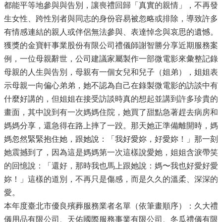
都能平等地參與與告別，讓喪禮回歸「真實的親情」，不再發
生女性、跨性別者與同志的身份容易被忽略或排除，導致許多
有情感連結的親人或伴侶無法參與、表達悼念與哀思的遺憾。
獲獎的金寶軒事業股份有限公司禮儀師謝智勝分享近期服務案
例，一位母親辭世，公司建議家屬製作一部微電影來彙整記錄
母親的人生與告別，母親有一個女兒和兒子（姐弟），姐姐表
示母親一向偏心弟弟，她不認為自己在錄製微電影的訪談中有
什麼好講的，但姐姐在接受訪談時真的想起並講到許多珍貴的
畫面，其中說到有一次媽媽住院，她買了甜點急著趕去病房和
媽媽分享，還急得在路上摔了一跤。那天她正準備離開時，媽
媽忽然緊緊抱住她，跟她說：「我好愛妳，好愛妳！」那一刻
她震撼到了，因為這是媽媽第一次這樣說愛她，姐姐含淚帶笑
的回憶說：「還好，那時我也馬上跟她說：媽〜我也好愛好愛
妳！」這樣的道別，不再只是傷感，而是久久的溫柔、深深的
愛。
本年度臺北市優良殯葬服務業者名單（依筆畫順序）：久大禮
儀用品有限公司、天佑國際服務事業有限公司、冬瓜禮儀有限