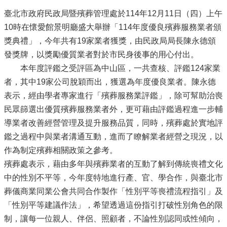
臺北市政府民政局暨殯葬管理處於114年12月11日（四）上午
10時在懷愛館景明廳盛大舉辦「114年度優良殯葬服務業者頒
獎典禮」，今年共有19家業者獲獎，由民政局局長陳永德頒
發獎牌，以獎勵優質業者對於市民身後事的用心付出。
本年度評鑑之受評區為中山區，一共查核、評鑑124家業
者，其中19家公司脫穎而出，獲選為年度優良業者。陳永德
表示，經由學者專家進行「殯葬服務業評鑑」，除可幫助治喪
民眾篩選出優質殯葬服務業者外，更可藉由評鑑過程進一步輔
導業者改善經營管理及提升服務品質，同時，殯葬處於實地評
鑑之過程中與業者溝通互動，進而了瞭解業者經營之現況，以
作為制定殯葬相關政策之參考。
殯葬處表示，藉由多年與殯葬業者的互動了解到傳統喪禮文化
中的性別不平等，今年度特地進行產、官、學合作，與臺北市
葬儀商業同業公會共同合作製作「性別平等喪禮流程指引」及
「性別平等建議作法」，希望透過這份指引打破性別角色的限
制，讓每一位親人、伴侶、照顧者，不論性別認同或性傾向，