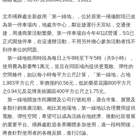
北市殯葬處全新啟用「第一綠地」，位於原第一殯儀館現已改
為第一停車場內，地處市中心，鄰近捷運行天宮站，交通便
捷，周邊商業活動繁榮。第一停車場自今年4/1試營運，5/1已
正式開放停車，在這邊辦活動，不用另外擔心參加活動者找不
到停車位的問題。
第一綠地租用時段為每日上午8時至下午5時（共9小時），
使用費為新臺幣1萬元，並且在同區域內提供更寬敞、彈性的
空間條件，如以每小時每平方公尺計算，「第一綠地」占地
1,983平方公尺，單價僅約0.56元，低於榮星花園800平方尺
之0.94元及花博美術園區400平方公尺之1.75元。
第一綠地開放市民團體及公司行號租用，適合市集、展覽及
各類行銷推廣活動。相比其他場地，第一綠地以合理費用提供
寬敞、彈性空間，希望可以成為活絡在地經濟、推動社區發展
的重要平台。殯葬處歡迎各界團體多加使用，過一段時間後，
將會針對使用者的各種反饋，進行討論。