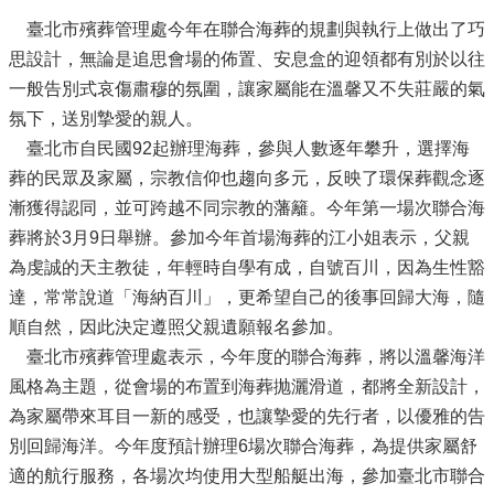
臺北市殯葬管理處今年在聯合海葬的規劃與執行上做出了巧
思設計，無論是追思會場的佈置、安息盒的迎領都有別於以往
一般告別式哀傷肅穆的氛圍，讓家屬能在溫馨又不失莊嚴的氣
氛下，送別摯愛的親人。
臺北市自民國92起辦理海葬，參與人數逐年攀升，選擇海
葬的民眾及家屬，宗教信仰也趨向多元，反映了環保葬觀念逐
漸獲得認同，並可跨越不同宗教的藩籬。今年第一場次聯合海
葬將於3月9日舉辦。參加今年首場海葬的江小姐表示，父親
為虔誠的天主教徒，年輕時自學有成，自號百川，因為生性豁
達，常常說道「海納百川」，更希望自己的後事回歸大海，隨
順自然，因此決定遵照父親遺願報名參加。
臺北市殯葬管理處表示，今年度的聯合海葬，將以溫馨海洋
風格為主題，從會場的布置到海葬抛灑滑道，都將全新設計，
為家屬帶來耳目一新的感受，也讓摯愛的先行者，以優雅的告
別回歸海洋。今年度預計辦理6場次聯合海葬，為提供家屬舒
適的航行服務，各場次均使用大型船艇出海，參加臺北市聯合