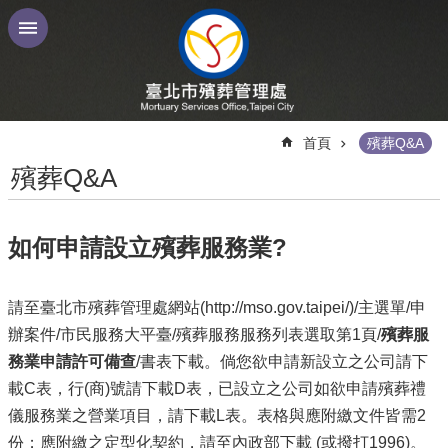
跳到主要內容區塊
:::
首頁
殯葬Q&A
殯葬Q&A
如何申請設立殯葬服務業?
請至臺北市殯葬管理處網站(http://mso.gov.taipei/)/主選單/申
辦案件/市民服務大平臺/殯葬服務服務列表選取第1頁/
殯葬服
務業申請許可備查
/書表下載。倘您欲申請新設立之公司請下
載C表，行(商)號請下載D表，已設立之公司如欲申請殯葬禮
儀服務業之營業項目，請下載L表。表格與應附繳文件皆需2
份；應附繳之定型化契約，請至內政部下載 (或撥打1996)。