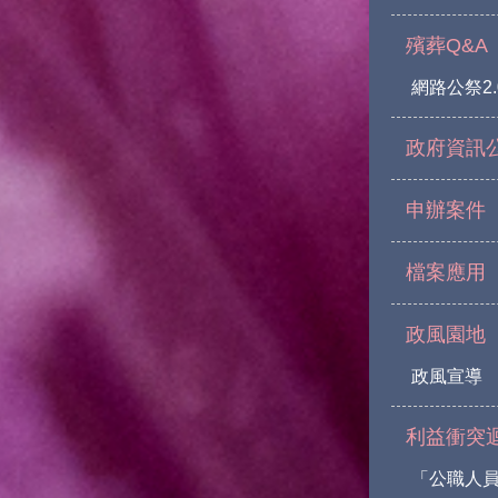
殯葬Q&A
網路公祭2.
政府資訊
申辦案件
檔案應用
政風園地
政風宣導
利益衝突
「公職人