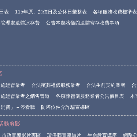
休日表
115年原、加價日及公休日彙整表
各項服務收費標準表(1
葬管理處遺體冰存費
公告本處殯儀館遺體寄存收費事項
區
設施經營業者
合法殯葬禮儀服務業者
合法生前契約業者
合
設施經營業者之銷售管道
各殯葬禮儀服務業者公告價目表
本
品消費」－停看聽
防塔位仲介詐騙宣導區
活動剪影
市政宣導影片專區
環保葬宣導短片
生命教育講座
網路