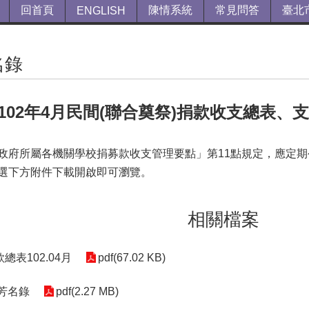
回首頁
陳情系統
常見問答
臺北
ENGLISH
名錄
102年4月民間(聯合奠祭)捐款收支總表、
政府所屬各機關學校捐募款收支管理要點」第11點規定，應定
選下方附件下載開啟即可瀏覽。
相關檔案
總表102.04月
pdf(67.02 KB)
份芳名錄
pdf(2.27 MB)