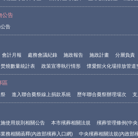
物公告
物公告
會計月報
處務會議紀錄
施政報告
施政計畫
分層負責
中焚燒數量統計表
政策宣導執行情形
懷愛館火化場排放管道
專區
奠祭
進入聯合奠祭線上捐款系統
歷年聯合奠祭辦理場次
支
設施使用規則相關公告
本市殯葬相關法規
殯葬管理條例(中央
業務相關函釋(內政部殯葬入口網)
中央殯葬相關法規(內政部