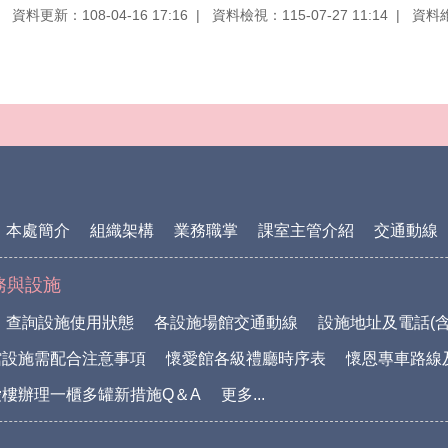
資料更新：108-04-16 17:16
資料檢視：115-07-27 11:14
資料
本處簡介
組織架構
業務職掌
課室主管介紹
交通動線
務與設施
查詢設施使用狀態
各設施場館交通動線
設施地址及電話(含
館設施需配合注意事項
懷愛館各級禮廳時序表
懷恩專車路線
樓辦理一櫃多罐新措施Q＆A
更多...