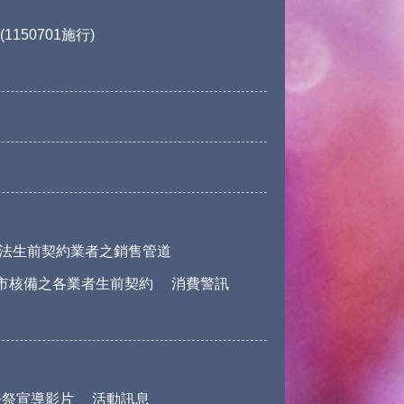
150701施行)
法生前契約業者之銷售管道
市核備之各業者生前契約
消費警訊
公祭宣導影片
活動訊息