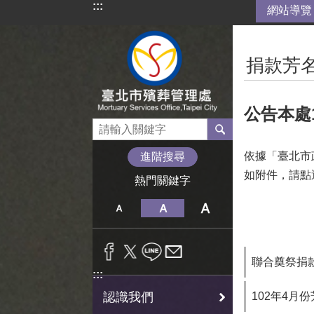
:::
網站導覽
跳到主要內容區塊
:::
捐款芳
公告本處
依據「臺北市
進階搜尋
如附件，請點
熱門關鍵字
聯合奠祭捐款
:::
102年4月
認識我們