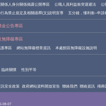
及關係人身分關係揭露公開專區
公職人員利益衝突迴避法
公
行為禁止規定及相關函釋(文)說明宣導
五分鐘，懂利衝--申
饋金公告專區
及無障礙專區
保護專區
網站無障礙標章資訊
本處館區無障礙設施說明
臨終關懷
性別平等
資訊安全政策
政府網站資料開放宣告
聯絡我們
聯絡資訊
殯葬
5-08-07