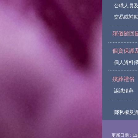
公職人員
交易或補助
殯儀館回
個資保護
個人資料
殯葬禮俗
認識殯葬
隱私權及
更新日期
11