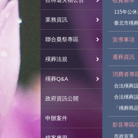
收費基準
115年公
業務資訊
臺北市殯
聯合奠祭專區
宣導事項
遷葬資訊
殯葬法規
消費者專
殯葬Q&A
合法殯葬
合法殯葬
政府資訊公開
「殯葬商
申辦案件
影音專區/
市政宣導
檔案應用