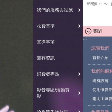
點閱數：
1751
我們的服務與設施
收費基準
關閉
:::
宣導事項
認識我們
遷葬資訊
首長介紹
我們的服
消費者專區
現有設施
影音專區/活動剪
使用懷愛
影
陽明山臻愛
拾得遺失物公告