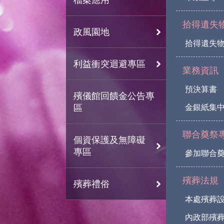
拾得遺失
政風園地
拾得遺失
利益衝突迴避專區
業務資訊
預決算書
殯儀館回饋金公告專
區
金銀紙集
聯合奠祭
個資保護及無障礙
專區
參加聯合
殯葬法規
殯葬禮俗
本處殯葬
內政部殯葬