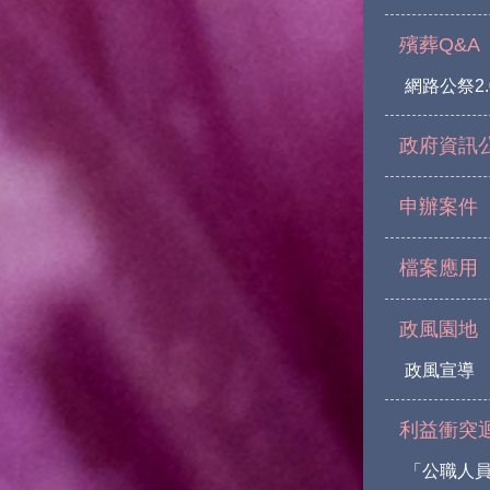
殯葬Q&A
網路公祭2.
政府資訊
申辦案件
檔案應用
政風園地
政風宣導
利益衝突
「公職人