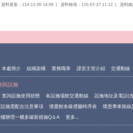
資料更新：114-11-05 14:09
資料檢視：115-07-27 11:12
資料維
本處簡介
組織架構
業務職掌
課室主管介紹
交通動線
務與設施
查詢設施使用狀態
各設施場館交通動線
設施地址及電話(含
館設施需配合注意事項
懷愛館各級禮廳時序表
懷恩專車路線
樓辦理一櫃多罐新措施Q＆A
更多...