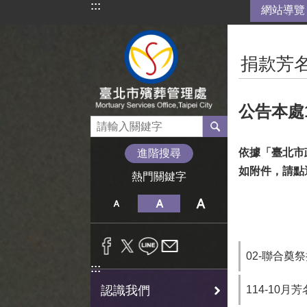
:::
網站導覽
跳到主要內容區塊
:::
捐款芳
公告本處
依據「臺北市
進階搜尋
如附件，請點
熱門關鍵字
02-聯合奠
:::
114-10月
認識我們