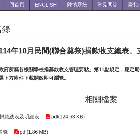
回首頁
陳情系統
常見問答
臺北
ENGLISH
名錄
114年10月民間(聯合奠祭)捐款收支總表
政府所屬各機關學校捐募款收支管理要點」第11點規定，應定
選下方附件下載開啟即可瀏覽。
相關檔案
祭捐款總表及明細表
pdf(124.63 KB)
芳名錄
pdf(1.86 MB)