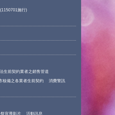
150701施行)
法生前契約業者之銷售管道
市核備之各業者生前契約
消費警訊
公祭宣導影片
活動訊息