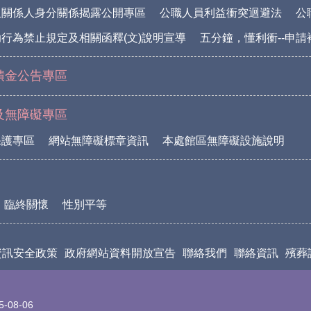
及關係人身分關係揭露公開專區
公職人員利益衝突迴避法
公
行為禁止規定及相關函釋(文)說明宣導
五分鐘，懂利衝--申
饋金公告專區
及無障礙專區
保護專區
網站無障礙標章資訊
本處館區無障礙設施說明
臨終關懷
性別平等
資訊安全政策
政府網站資料開放宣告
聯絡我們
聯絡資訊
殯葬
5-08-06