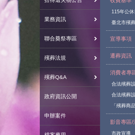
收費基準
115年公
業務資訊
臺北市殯
聯合奠祭專區
宣導事項
遷葬資訊
殯葬法規
消費者專
殯葬Q&A
合法殯葬
合法殯葬
政府資訊公開
「殯葬商
申辦案件
影音專區/
市政宣導
檔案應用