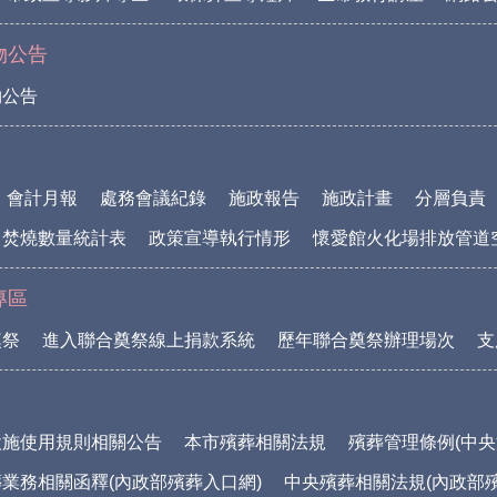
物公告
物公告
會計月報
處務會議紀錄
施政報告
施政計畫
分層負責
中焚燒數量統計表
政策宣導執行情形
懷愛館火化場排放管道
專區
奠祭
進入聯合奠祭線上捐款系統
歷年聯合奠祭辦理場次
支
設施使用規則相關公告
本市殯葬相關法規
殯葬管理條例(中央
業務相關函釋(內政部殯葬入口網)
中央殯葬相關法規(內政部