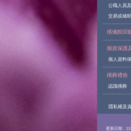
公職人員
交易或補助
殯儀館回
個資保護
個人資料
殯葬禮俗
認識殯葬
隱私權及
更新日期
11