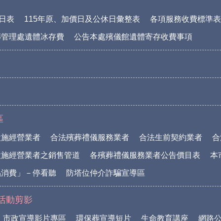
休日表
115年原、加價日及公休日彙整表
各項服務收費標準表(1
葬管理處遺體冰存費
公告本處殯儀館遺體寄存收費事項
區
設施經營業者
合法殯葬禮儀服務業者
合法生前契約業者
合
設施經營業者之銷售管道
各殯葬禮儀服務業者公告價目表
本
品消費」－停看聽
防塔位仲介詐騙宣導區
活動剪影
市政宣導影片專區
環保葬宣導短片
生命教育講座
網路