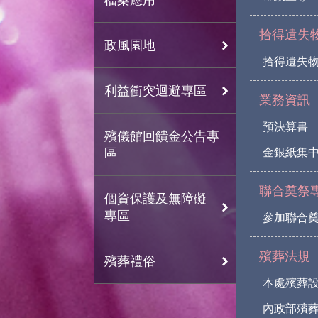
拾得遺失
政風園地
拾得遺失
利益衝突迴避專區
業務資訊
預決算書
殯儀館回饋金公告專
區
金銀紙集
聯合奠祭
個資保護及無障礙
專區
參加聯合
殯葬法規
殯葬禮俗
本處殯葬
內政部殯葬