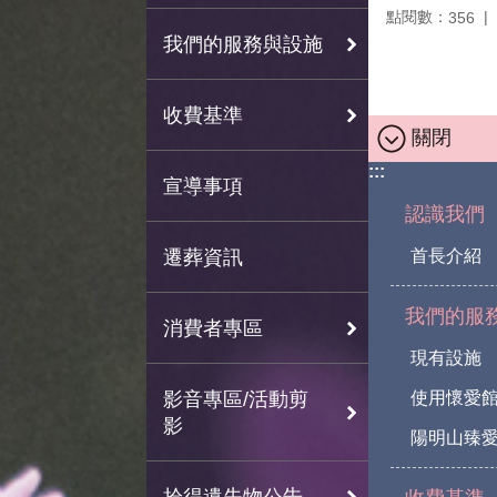
點閱數：
356
我們的服務與設施
收費基準
關閉
:::
宣導事項
認識我們
遷葬資訊
首長介紹
我們的服
消費者專區
現有設施
影音專區/活動剪
使用懷愛
影
陽明山臻愛
拾得遺失物公告